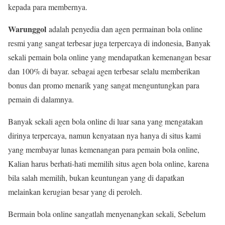
kepada para membernya.
Warunggol
adalah penyedia dan agen permainan bola online
resmi yang sangat terbesar juga terpercaya di indonesia, Banyak
sekali pemain bola online yang mendapatkan kemenangan besar
dan 100% di bayar. sebagai agen terbesar selalu memberikan
bonus dan promo menarik yang sangat menguntungkan para
pemain di dalamnya.
Banyak sekali agen bola online di luar sana yang mengatakan
dirinya terpercaya, namun kenyataan nya hanya di situs kami
yang membayar lunas kemenangan para pemain bola online,
Kalian harus berhati-hati memilih situs agen bola online, karena
bila salah memilih, bukan keuntungan yang di dapatkan
melainkan kerugian besar yang di peroleh.
Bermain bola online sangatlah menyenangkan sekali, Sebelum