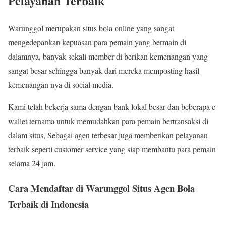
Pelayanan Terbaik
Warunggol merupakan situs bola online yang sangat
mengedepankan kepuasan para pemain yang bermain di
dalamnya, banyak sekali member di berikan kemenangan yang
sangat besar sehingga banyak dari mereka memposting hasil
kemenangan nya di social media.
Kami telah bekerja sama dengan bank lokal besar dan beberapa e-
wallet ternama untuk memudahkan para pemain bertransaksi di
dalam situs, Sebagai agen terbesar juga memberikan pelayanan
terbaik seperti customer service yang siap membantu para pemain
selama 24 jam.
Cara Mendaftar di Warunggol Situs Agen Bola
Terbaik di Indonesia