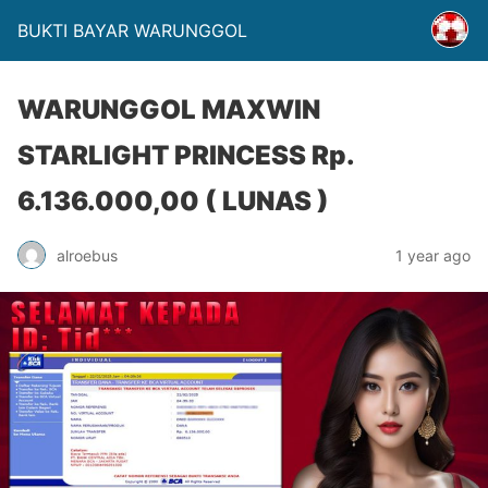
BUKTI BAYAR WARUNGGOL
WARUNGGOL MAXWIN
STARLIGHT PRINCESS Rp.
6.136.000,00 ( LUNAS )
alroebus
1 year ago