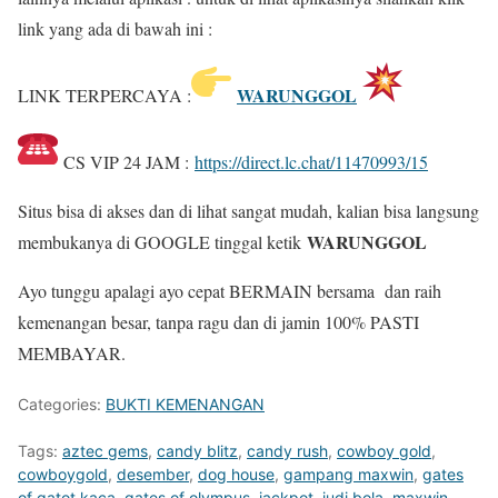
link yang ada di bawah ini :
WARUNGGOL
LINK TERPERCAYA :
CS VIP 24 JAM :
https://direct.lc.chat/11470993/15
Situs bisa di akses dan di lihat sangat mudah, kalian bisa langsung
WARUNGGOL
membukanya di GOOGLE tinggal ketik
Ayo tunggu apalagi ayo cepat BERMAIN bersama dan raih
kemenangan besar, tanpa ragu dan di jamin 100% PASTI
MEMBAYAR.
Categories:
BUKTI KEMENANGAN
Tags:
aztec gems
,
candy blitz
,
candy rush
,
cowboy gold
,
cowboygold
,
desember
,
dog house
,
gampang maxwin
,
gates
of gatot kaca
,
gates of olympus
,
jackpot
,
judi bola
,
maxwin
,