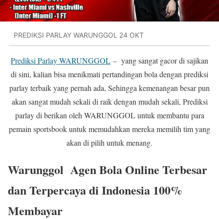
PREDIKSI PARLAY WARUNGGOL 24 OKT
Prediksi Parlay WARUNGGOL
– yang sangat gacor di sajikan
di sini, kalian bisa menikmati pertandingan bola dengan prediksi
parlay terbaik yang pernah ada, Sehingga kemenangan besar pun
akan sangat mudah sekali di raik dengan mudah sekali, Prediksi
parlay di berikan oleh WARUNGGOL untuk membantu para
pemain sportsbook untuk memudahkan mereka memilih tim yang
akan di pilih untuk menang.
Warunggol Agen Bola Online Terbesar
dan Terpercaya di Indonesia 100%
Membayar