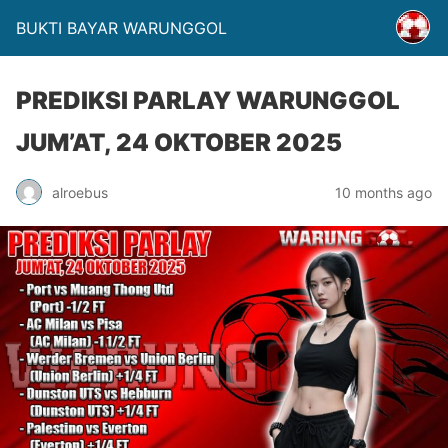
BUKTI BAYAR WARUNGGOL
PREDIKSI PARLAY WARUNGGOL
JUM’AT, 24 OKTOBER 2025
alroebus
10 months ago