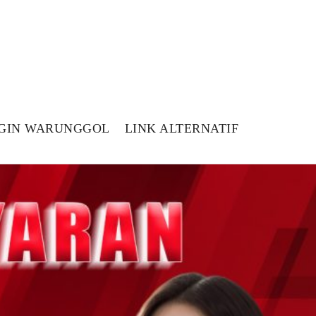
GIN WARUNGGOL
LINK ALTERNATIF