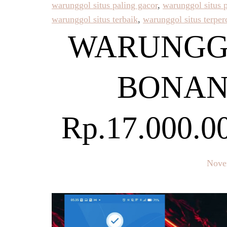
warunggol situs paling gacor
,
warunggol situs p
warunggol situs terbaik
,
warunggol situs terper
WARUNGG
BONAN
Rp.17.000.0
Nove