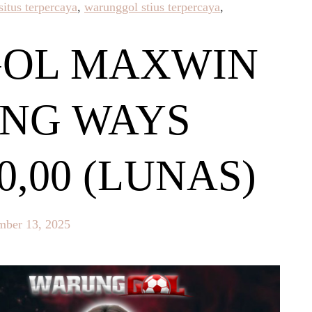
itus terpercaya
,
warunggol stius terpercaya
,
OL MAXWIN
NG WAYS
00,00 (LUNAS)
ber 13, 2025