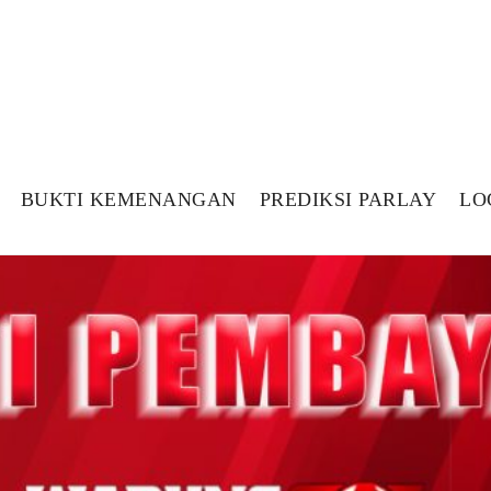
BUKTI KEMENANGAN
PREDIKSI PARLAY
LO