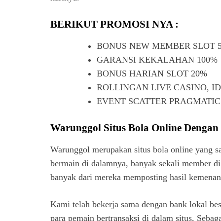
BERIKUT PROMOSI NYA :
BONUS NEW MEMBER SLOT 
GARANSI KEKALAHAN 100%
BONUS HARIAN SLOT 20%
ROLLINGAN LIVE CASINO, ID
EVENT SCATTER PRAGMATIC
Warunggol Situs Bola Online Dengan
Warunggol merupakan situs bola online yang 
bermain di dalamnya, banyak sekali member di
banyak dari mereka memposting hasil kemenang
Kami telah bekerja sama dengan bank lokal be
para pemain bertransaksi di dalam situs, Sebag