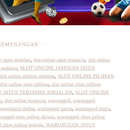
 KEMENANGAN
ne agen andalan
,
slot online agen tergacor
,
slot online
 andalan
,
SLOT ONLINE JAMINAN SITUS
slot online pilihan andalan
,
SLOT ONLINE PILIHAN
slot online situs pilihan
,
slot online situs pilihan
E SITUS TERJAMIN ANDALAN
,
SLOT ONLINE
a
,
slot online tergacor
,
warunggol
,
warunggol
warunggol daftar
,
warunggol gacor
,
warunggol login
,
unggol situs paling akruat
,
warunggol situs paling
 situs paling terbaik
,
WARUNGGOL SITUS