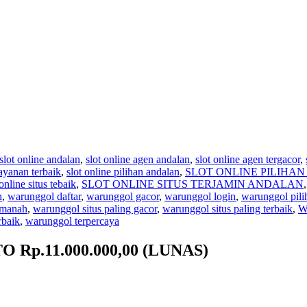
 slot online andalan
,
slot online agen andalan
,
slot online agen tergacor
,
layanan terbaik
,
slot online pilihan andalan
,
SLOT ONLINE PILIHA
 online situs tebaik
,
SLOT ONLINE SITUS TERJAMIN ANDALAN
h
,
warunggol daftar
,
warunggol gacor
,
warunggol login
,
warunggol pili
amanah
,
warunggol situs paling gacor
,
warunggol situs paling terbaik
,
W
rbaik
,
warunggol terpercaya
p.11.000.000,00 (LUNAS)