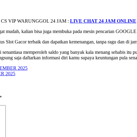
CS VIP WARUNGGOL 24 JAM :
LIVE CHAT 24 JAM ONLINE
sangat mudah, kalian bisa juga membuka pada mesin pencarian GOOGLE 
situs Slot Gacor terbaik dan dapatkan kemenangan, tanpa ragu dan
senantiasa memperoleh saldo yang banyak kala menang sehabis itu pula
ngsung saja daftarkan informasi diri kamu supaya keuntungan pula sena
EMBER 2025
R 2025
*