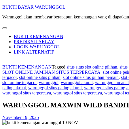
Skip
BUKTI BAYAR WARUNGGOL
to
Warunggol akan membayar berapapun kemenangan yang di dapatkan
content
BUKTI KEMENANGAN
PREDIKSI PARLAY
LOGIN WARUNGGOL
LINK ALTERNATIF
BUKTI KEMENANGAN
Tagged
situs situs slot online pilihan
,
situs
SLOT ONLINE JAMINAN SITUS TERPERCAYA
,
slot online pe
tergacor
,
slot online situs pilihan
,
slot online situs pilihan pemain
,
slot
slot online tergacor
,
warunggol
,
warunggol akurat
,
warunggol amana
paling akruat
,
warunggol situs paling akurat
,
warunggol situs paling 
warunggol situs terpercaya
,
warunggol stius terpercaya
,
warunggol te
WARUNGGOL MAXWIN WILD BANDITO R
November 19, 2025