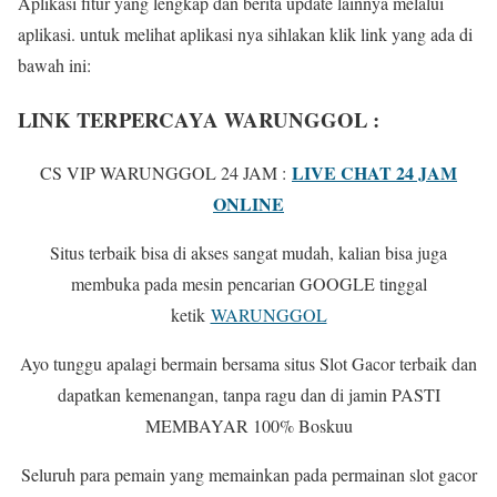
Aplikasi fitur yang lengkap dan berita update lainnya melalui
aplikasi. untuk melihat aplikasi nya sihlakan klik link yang ada di
bawah ini:
LINK TERPERCAYA WARUNGGOL :
LIVE CHAT 24 JAM
CS VIP WARUNGGOL 24 JAM :
ONLINE
Situs terbaik bisa di akses sangat mudah, kalian bisa juga
membuka pada mesin pencarian GOOGLE tinggal
ketik
WARUNGGOL
Ayo tunggu apalagi bermain bersama situs Slot Gacor terbaik dan
dapatkan kemenangan, tanpa ragu dan di jamin PASTI
MEMBAYAR 100% Boskuu
Seluruh para pemain yang memainkan pada permainan slot gacor