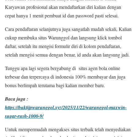
Karyawan profesional akan mendaftarkan diri kalian dengan
cepat hanya 1 menit pembuat id dan password pasti selesai.
Cara pendaftaran selanjutnya juga sangatlah mudah sekali, Kalian
cukup membuka situs Warunggol dan langsung klick tombol
daftar, setelah itu mengisi formulir diri di kolom pendaftaran,
setelah mengisi semua dengan benar, id anda akan langsung jadi.
Tunggu apa lagi segera bergabung di situs agen bola online
terbesar dan terpercaya di indonesia 100% membayar dan juga
bonus berlimpah terutama bagi kalian member baru.
Baca juga :
https://buktijpwarunggol.xyz/2025/11/22/warunggol-maxwin-
sugar-rush-1000-9/
Untuk mempermudah mengakses situs terbaik telah menyediakan