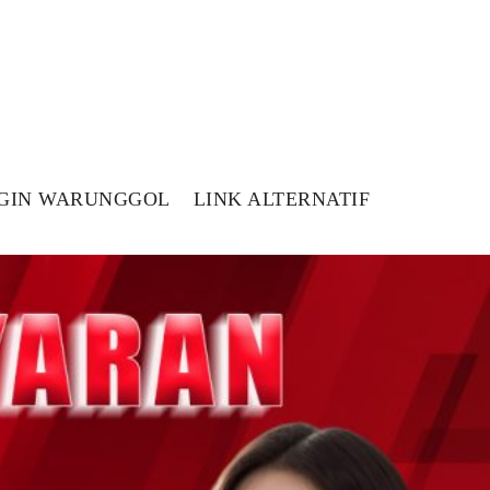
GIN WARUNGGOL
LINK ALTERNATIF