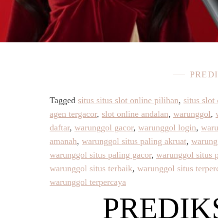
PREDI
Tagged
situs situs slot online pilihan
,
situs slot
agen tergacor
,
slot online andalan
,
warunggol
,
daftar
,
warunggol gacor
,
warunggol login
,
waru
amanah
,
warunggol situs paling akruat
,
warungg
warunggol situs paling gacor
,
warunggol situs p
warunggol situs terbaik
,
warunggol situs terper
warunggol terpercaya
PREDIK