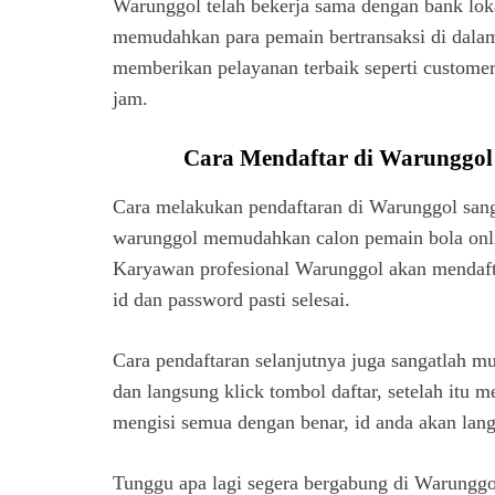
Warunggol telah bekerja sama dengan bank loka
memudahkan para pemain bertransaksi di dalam
memberikan pelayanan terbaik seperti custome
jam.
Cara Mendaftar di Warunggol S
Cara melakukan pendaftaran di Warunggol sanga
warunggol memudahkan calon pemain bola onlin
Karyawan profesional Warunggol akan mendafta
id dan password pasti selesai.
Cara pendaftaran selanjutnya juga sangatlah 
dan langsung klick tombol daftar, setelah itu m
mengisi semua dengan benar, id anda akan lang
Tunggu apa lagi segera bergabung di Warunggol 