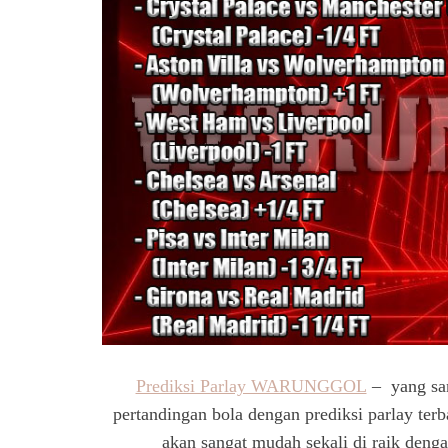
Prediksi Parlay WARUNGGOL
– yang sang
pertandingan bola dengan prediksi parlay te
akan sangat mudah sekali di raik denga