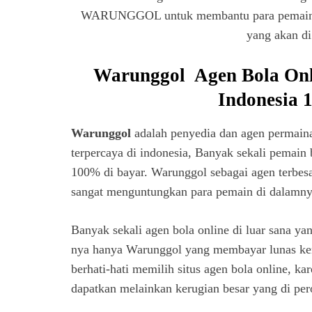
WARUNGGOL untuk membantu para pemain s
yang akan di
Warunggol Agen Bola Onli
Indonesia
Warunggol
adalah penyedia dan agen permainan
terpercaya di indonesia, Banyak sekali pemai
100% di bayar. Warunggol sebagai agen terbe
sangat menguntungkan para pemain di dalamny
Banyak sekali agen bola online di luar sana y
nya hanya Warunggol yang membayar lunas kem
berhati-hati memilih situs agen bola online, k
dapatkan melainkan kerugian besar yang di per