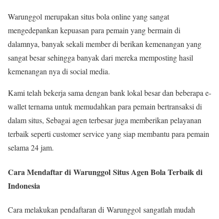
Warunggol merupakan situs bola online yang sangat
mengedepankan kepuasan para pemain yang bermain di
dalamnya, banyak sekali member di berikan kemenangan yang
sangat besar sehingga banyak dari mereka memposting hasil
kemenangan nya di social media.
Kami telah bekerja sama dengan bank lokal besar dan beberapa e-
wallet ternama untuk memudahkan para pemain bertransaksi di
dalam situs, Sebagai agen terbesar juga memberikan pelayanan
terbaik seperti customer service yang siap membantu para pemain
selama 24 jam.
Cara Mendaftar di Warunggol Situs Agen Bola Terbaik di
Indonesia
Cara melakukan pendaftaran di Warunggol sangatlah mudah