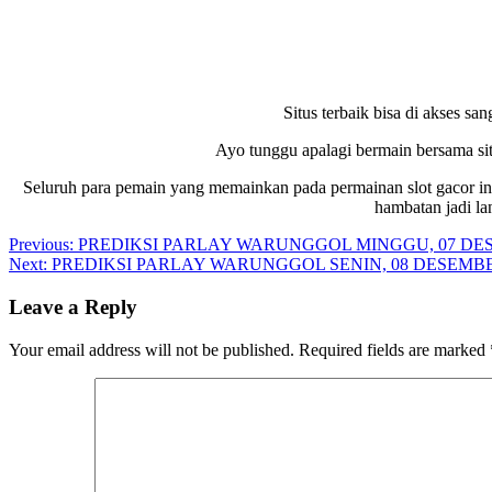
Situs terbaik bisa di akses 
Ayo tunggu apalagi bermain bersama 
Seluruh para pemain yang memainkan pada permainan slot gacor ini 
hambatan jadi la
Post
Previous:
PREDIKSI PARLAY WARUNGGOL MINGGU, 07 DES
Next:
PREDIKSI PARLAY WARUNGGOL SENIN, 08 DESEMBE
navigation
Leave a Reply
Your email address will not be published.
Required fields are marked