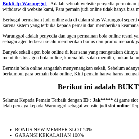
Bukti Jp Warunggol
– Adalah sebuah website penyedia permainan j
withdraw di website kami, Para pemain judi online tidak hanya bisa
Berbagai permainan judi online ada di dalam situs Warunggol seperti ca
karena sistem yang terbuka kepada pemain dan memberikan keaman
Warunggol adalah penyedia dan agen permainan bola online resmi yan
sebagai agen terbesar selalu memberikan bonus dan promo menarik 
Banyak sekali agen bola online di luar sana yang mengatakan dirinya
memilih situs agen bola online, karena bila salah memilih, bukan keu
Bermain bola online sangatlah menyenangkan sekali, Sebelum adanya 
berkumpul para pemain bola online, Kini pemain hanya harus mengaks
Berikut ini adalah BUK
Selamat Kepada Pemain Terbaik dengan
ID : Jak*****
di game slot
telah percaya kepada Warunggol sebagai website judi
slot online
Terp
BONUS NEW MEMBER SLOT 50%
GARANSI KEKALAHAN 100%