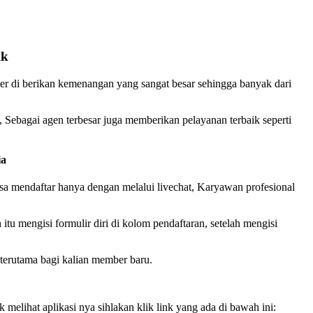
ik
r di berikan kemenangan yang sangat besar sehingga banyak dari
 Sebagai agen terbesar juga memberikan pelayanan terbaik seperti
ia
sa mendaftar hanya dengan melalui livechat, Karyawan profesional
tu mengisi formulir diri di kolom pendaftaran, setelah mengisi
 terutama bagi kalian member baru.
melihat aplikasi nya sihlakan klik link yang ada di bawah ini: