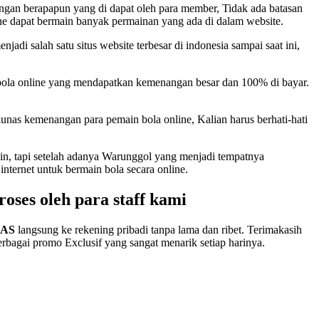
ngan berapapun yang di dapat oleh para member, Tidak ada batasan
ine dapat bermain banyak permainan yang ada di dalam website.
jadi salah satu situs website terbesar di indonesia sampai saat ini,
n bola online yang mendapatkan kemenangan besar dan 100% di bayar.
unas kemenangan para pemain bola online, Kalian harus berhati-hati
in, tapi setelah adanya Warunggol yang menjadi tempatnya
ternet untuk bermain bola secara online.
es oleh para staff kami
AS
langsung ke rekening pribadi tanpa lama dan ribet. Terimakasih
erbagai promo Exclusif yang sangat menarik setiap harinya.