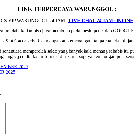
LINK TERPERCAYA WARUNGGOL :
CS VIP WARUNGGOL 24 JAM :
LIVE CHAT 24 JAM ONLINE
sangat mudah, kalian bisa juga membuka pada mesin pencarian GOOGLE 
situs Slot Gacor terbaik dan dapatkan kemenangan, tanpa ragu dan
senantiasa memperoleh saldo yang banyak kala menang sehabis itu pula
ngsung saja daftarkan informasi diri kamu supaya keuntungan pula sena
EMBER 2025
R 2025
*