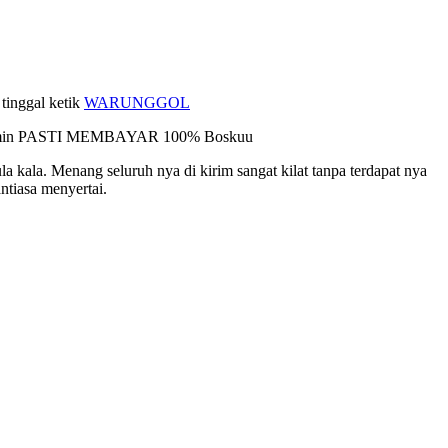
tinggal ketik
WARUNGGOL
 di jamin PASTI MEMBAYAR 100% Boskuu
 kala. Menang seluruh nya di kirim sangat kilat tanpa terdapat nya
ntiasa menyertai.