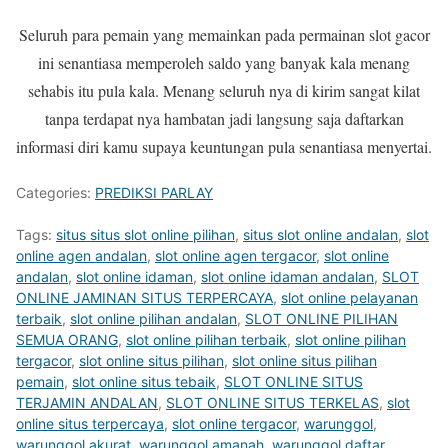
Seluruh para pemain yang memainkan pada permainan slot gacor
ini senantiasa memperoleh saldo yang banyak kala menang
sehabis itu pula kala. Menang seluruh nya di kirim sangat kilat
tanpa terdapat nya hambatan jadi langsung saja daftarkan
informasi diri kamu supaya keuntungan pula senantiasa menyertai.
Categories:
PREDIKSI PARLAY
Tags:
situs situs slot online pilihan
,
situs slot online andalan
,
slot
online agen andalan
,
slot online agen tergacor
,
slot online
andalan
,
slot online idaman
,
slot online idaman andalan
,
SLOT
ONLINE JAMINAN SITUS TERPERCAYA
,
slot online pelayanan
terbaik
,
slot online pilihan andalan
,
SLOT ONLINE PILIHAN
SEMUA ORANG
,
slot online pilihan terbaik
,
slot online pilihan
tergacor
,
slot online situs pilihan
,
slot online situs pilihan
pemain
,
slot online situs tebaik
,
SLOT ONLINE SITUS
TERJAMIN ANDALAN
,
SLOT ONLINE SITUS TERKELAS
,
slot
online situs terpercaya
,
slot online tergacor
,
warunggol
,
warunggol akurat
,
warunggol amanah
,
warunggol daftar
,