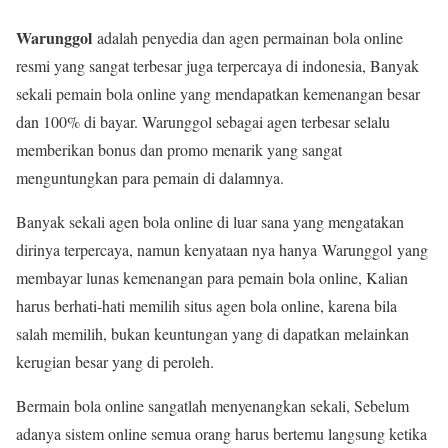
Warunggol
adalah penyedia dan agen permainan bola online
resmi yang sangat terbesar juga terpercaya di indonesia, Banyak
sekali pemain bola online yang mendapatkan kemenangan besar
dan 100% di bayar. Warunggol sebagai agen terbesar selalu
memberikan bonus dan promo menarik yang sangat
menguntungkan para pemain di dalamnya.
Banyak sekali agen bola online di luar sana yang mengatakan
dirinya terpercaya, namun kenyataan nya hanya Warunggol yang
membayar lunas kemenangan para pemain bola online, Kalian
harus berhati-hati memilih situs agen bola online, karena bila
salah memilih, bukan keuntungan yang di dapatkan melainkan
kerugian besar yang di peroleh.
Bermain bola online sangatlah menyenangkan sekali, Sebelum
adanya sistem online semua orang harus bertemu langsung ketika