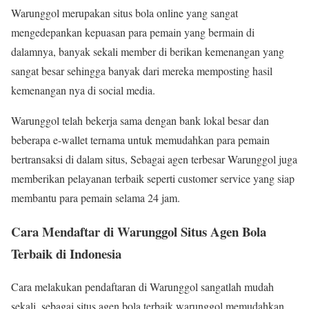
Warunggol merupakan situs bola online yang sangat
mengedepankan kepuasan para pemain yang bermain di
dalamnya, banyak sekali member di berikan kemenangan yang
sangat besar sehingga banyak dari mereka memposting hasil
kemenangan nya di social media.
Warunggol telah bekerja sama dengan bank lokal besar dan
beberapa e-wallet ternama untuk memudahkan para pemain
bertransaksi di dalam situs, Sebagai agen terbesar Warunggol juga
memberikan pelayanan terbaik seperti customer service yang siap
membantu para pemain selama 24 jam.
Cara Mendaftar di Warunggol Situs Agen Bola
Terbaik di Indonesia
Cara melakukan pendaftaran di Warunggol sangatlah mudah
sekali, sebagai situs agen bola terbaik warunggol memudahkan