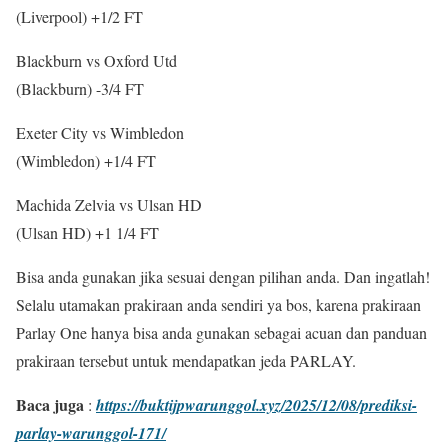
(Liverpool) +1/2 FT
Blackburn vs Oxford Utd
(Blackburn) -3/4 FT
Exeter City vs Wimbledon
(Wimbledon) +1/4 FT
Machida Zelvia vs Ulsan HD
(Ulsan HD) +1 1/4 FT
Bisa anda gunakan jika sesuai dengan pilihan anda. Dan ingatlah!
Selalu utamakan prakiraan anda sendiri ya bos, karena prakiraan
Parlay One hanya bisa anda gunakan sebagai acuan dan panduan
prakiraan tersebut untuk mendapatkan jeda PARLAY.
Baca juga
:
https://buktijpwarunggol.xyz/2025/12/08/prediksi-
parlay-warunggol-171/