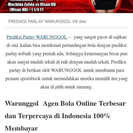
PREDIKSI PARLAY WARUNGGOL 09 des
Prediksi Parlay WARUNGGOL
– yang sangat gacor di sajikan
di sini, kalian bisa menikmati pertandingan bola dengan prediksi
parlay terbaik yang pernah ada, Sehingga kemenangan besar pun
akan sangat mudah sekali di raik dengan mudah sekali, Prediksi
parlay di berikan oleh WARUNGGOL untuk membantu para
pemain sportsbook untuk memudahkan mereka memilih tim yang
akan di pilih untuk menang.
Warunggol Agen Bola Online Terbesar
dan Terpercaya di Indonesia 100%
Membayar