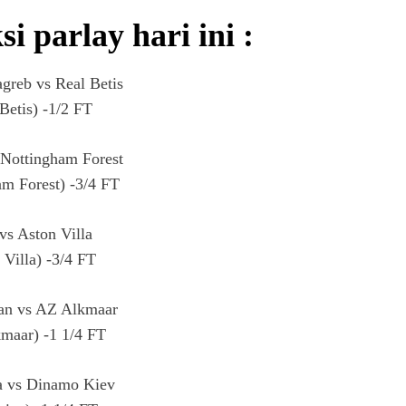
i parlay hari ini :
greb vs Real Betis
Betis) -1/2 FT
 Nottingham Forest
am Forest) -3/4 FT
vs Aston Villa
 Villa) -3/4 FT
lan vs AZ Alkmaar
maar) -1 1/4 FT
na vs Dinamo Kiev