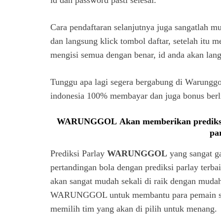
Cara pendaftaran selanjutnya juga sangatlah 
dan langsung klick tombol daftar, setelah itu m
mengisi semua dengan benar, id anda akan lang
Tunggu apa lagi segera bergabung di Warunggol 
indonesia 100% membayar dan juga bonus berl
WARUNGGOL Akan memberikan prediksi set
pa
Prediksi Parlay
WARUNGGOL
yang sangat ga
pertandingan bola dengan prediksi parlay terb
akan sangat mudah sekali di raik dengan mudah 
WARUNGGOL untuk membantu para pemain spo
memilih tim yang akan di pilih untuk menang.