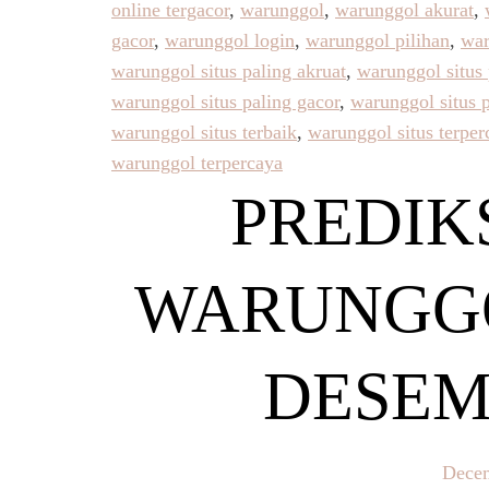
online tergacor
,
warunggol
,
warunggol akurat
,
gacor
,
warunggol login
,
warunggol pilihan
,
war
warunggol situs paling akruat
,
warunggol situs 
warunggol situs paling gacor
,
warunggol situs p
warunggol situs terbaik
,
warunggol situs terper
warunggol terpercaya
PREDIK
WARUNGGO
DESEM
Decem