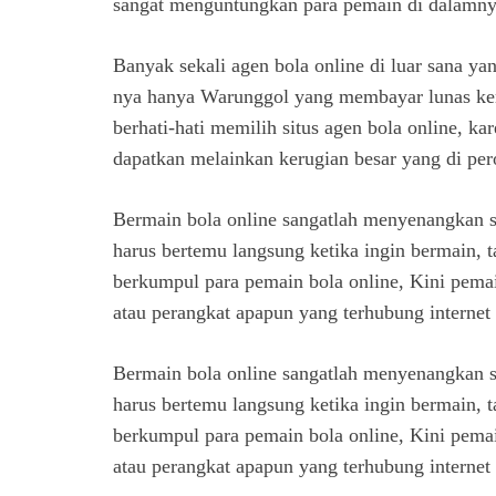
sangat menguntungkan para pemain di dalamny
Banyak sekali agen bola online di luar sana y
nya hanya Warunggol yang membayar lunas kem
berhati-hati memilih situs agen bola online, k
dapatkan melainkan kerugian besar yang di per
Bermain bola online sangatlah menyenangkan s
harus bertemu langsung ketika ingin bermain, 
berkumpul para pemain bola online, Kini pema
atau perangkat apapun yang terhubung internet 
Bermain bola online sangatlah menyenangkan s
harus bertemu langsung ketika ingin bermain, 
berkumpul para pemain bola online, Kini pema
atau perangkat apapun yang terhubung internet 