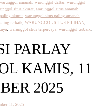
warunggol amanah
,
warunggol daftar
,
warunggol
unggol situs akurat
,
warunggol situs amanah
,
paling akurat
,
warunggol situs paling amanah
,
aling terbaik
,
WARUNGGOL SITUS PILIHAN
,
caya
,
warunggol stius terpercaya
,
warunggol terbaik
,
SI PARLAY
L KAMIS, 11
BER 2025
ber 11, 2025