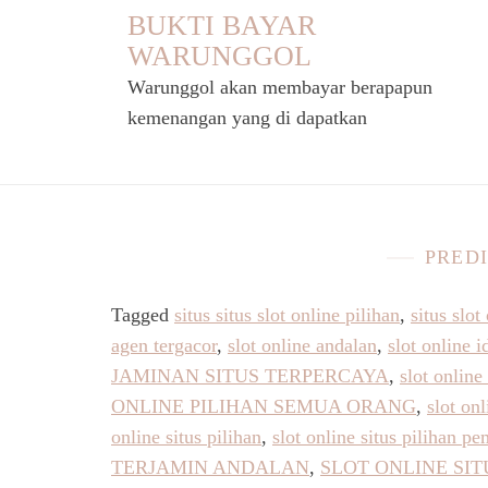
Skip
BUKTI BAYAR
to
WARUNGGOL
content
Warunggol akan membayar berapapun
kemenangan yang di dapatkan
PREDI
Tagged
situs situs slot online pilihan
,
situs slot
agen tergacor
,
slot online andalan
,
slot online 
JAMINAN SITUS TERPERCAYA
,
slot online
ONLINE PILIHAN SEMUA ORANG
,
slot onl
online situs pilihan
,
slot online situs pilihan p
TERJAMIN ANDALAN
,
SLOT ONLINE SI