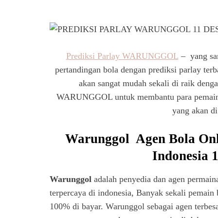
Prediksi Parlay WARUNGGOL
– yang sang
pertandingan bola dengan prediksi parlay te
akan sangat mudah sekali di raik denga
WARUNGGOL untuk membantu para pemain s
yang akan di
Warunggol Agen Bola Onli
Indonesia
Warunggol
adalah penyedia dan agen permainan
terpercaya di indonesia, Banyak sekali pemai
100% di bayar. Warunggol sebagai agen terbe