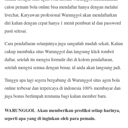
calon pemain bola online bisa mendaftar hanya dengan melalui
livechat, Karyawan profesional Warunggol akan mendaftarkan
diri kalian dengan cepat hanya 1 menit pembuat id dan password
pasti selesai.
Cara pendaftaran selanjutnya juga sangatlah mudah sekali, Kalian
cukup membuka situs Warunggol dan langsung klick tombol
daftar, setelah itu mengisi formulir diri di kolom pendaftaran,
setelah mengisi semua dengan benar, id anda akan langsung jadi.
Tunggu apa lagi segera bergabung di Warunggol situs agen bola
online terbesar dan terpercaya di indonesia 100% membayar dan
juga bonus berlimpah terutama bagi kalian member baru.
WARUNGGOL Akan memberikan prediksi setiap harinya,
seperti apa yang di inginkan oleh para pemain.