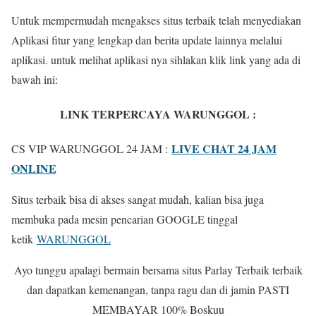
Untuk mempermudah mengakses situs terbaik telah menyediakan
Aplikasi fitur yang lengkap dan berita update lainnya melalui
aplikasi. untuk melihat aplikasi nya sihlakan klik link yang ada di
bawah ini:
LINK TERPERCAYA WARUNGGOL :
LIVE CHAT 24 JAM
CS VIP WARUNGGOL 24 JAM :
ONLINE
Situs terbaik bisa di akses sangat mudah, kalian bisa juga
membuka pada mesin pencarian GOOGLE tinggal
ketik
WARUNGGOL
Ayo tunggu apalagi bermain bersama situs Parlay Terbaik terbaik
dan dapatkan kemenangan, tanpa ragu dan di jamin PASTI
MEMBAYAR 100% Boskuu