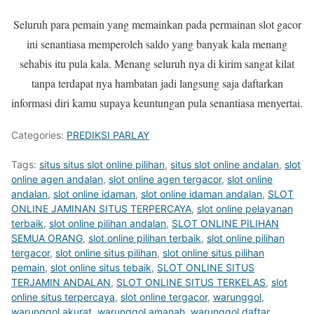
Seluruh para pemain yang memainkan pada permainan slot gacor
ini senantiasa memperoleh saldo yang banyak kala menang
sehabis itu pula kala. Menang seluruh nya di kirim sangat kilat
tanpa terdapat nya hambatan jadi langsung saja daftarkan
informasi diri kamu supaya keuntungan pula senantiasa menyertai.
Categories:
PREDIKSI PARLAY
Tags:
situs situs slot online pilihan
,
situs slot online andalan
,
slot
online agen andalan
,
slot online agen tergacor
,
slot online
andalan
,
slot online idaman
,
slot online idaman andalan
,
SLOT
ONLINE JAMINAN SITUS TERPERCAYA
,
slot online pelayanan
terbaik
,
slot online pilihan andalan
,
SLOT ONLINE PILIHAN
SEMUA ORANG
,
slot online pilihan terbaik
,
slot online pilihan
tergacor
,
slot online situs pilihan
,
slot online situs pilihan
pemain
,
slot online situs tebaik
,
SLOT ONLINE SITUS
TERJAMIN ANDALAN
,
SLOT ONLINE SITUS TERKELAS
,
slot
online situs terpercaya
,
slot online tergacor
,
warunggol
,
warunggol akurat
,
warunggol amanah
,
warunggol daftar
,