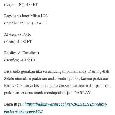
(Napoli (N)) -1/4 FT
Brescia vs Inter Milan U23
(Inter Milan U23) +3/4 FT
Alverca vs Porto
(Porto) -1 1/2 FT
Benfica vs Famalicao
(Benfica) -1 1/2 FT
Bisa anda gunakan jika sesuai dengan pilihan anda. Dan ingatlah!
Selalu utamakan prakiraan anda sendiri ya bos, karena prakiraan
Parlay One hanya bisa anda gunakan sebagai acuan dan panduan
prakiraan tersebut untuk mendapatkan jeda PARLAY.
Baca juga
:
https://buktijpwarunggol.xyz/2025/12/21/prediksi-
parlay-warunggol-184/