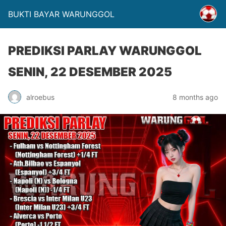
BUKTI BAYAR WARUNGGOL
PREDIKSI PARLAY WARUNGGOL
SENIN, 22 DESEMBER 2025
alroebus
8 months ago