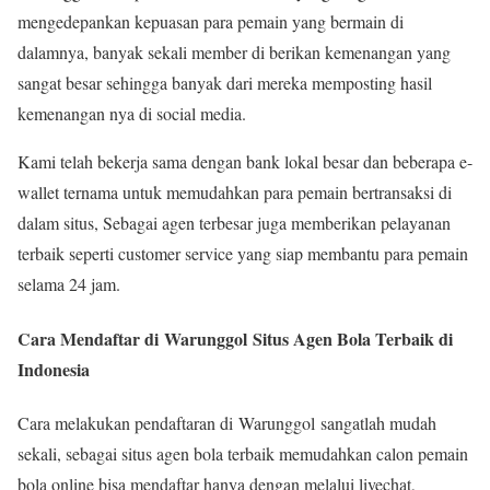
mengedepankan kepuasan para pemain yang bermain di
dalamnya, banyak sekali member di berikan kemenangan yang
sangat besar sehingga banyak dari mereka memposting hasil
kemenangan nya di social media.
Kami telah bekerja sama dengan bank lokal besar dan beberapa e-
wallet ternama untuk memudahkan para pemain bertransaksi di
dalam situs, Sebagai agen terbesar juga memberikan pelayanan
terbaik seperti customer service yang siap membantu para pemain
selama 24 jam.
Cara Mendaftar di Warunggol Situs Agen Bola Terbaik di
Indonesia
Cara melakukan pendaftaran di Warunggol sangatlah mudah
sekali, sebagai situs agen bola terbaik memudahkan calon pemain
bola online bisa mendaftar hanya dengan melalui livechat,