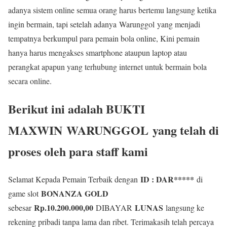
adanya sistem online semua orang harus bertemu langsung ketika
ingin bermain, tapi setelah adanya Warunggol yang menjadi
tempatnya berkumpul para pemain bola online, Kini pemain
hanya harus mengakses smartphone ataupun laptop atau
perangkat apapun yang terhubung internet untuk bermain bola
secara online.
Berikut ini adalah BUKTI
MAXWIN WARUNGGOL yang telah di
proses oleh para staff kami
ID : DAR*****
Selamat Kepada Pemain Terbaik dengan
di
BONANZA GOLD
game slot
Rp.10.200.000,00
LUNAS
sebesar
DIBAYAR
langsung ke
rekening pribadi tanpa lama dan ribet. Terimakasih telah percaya