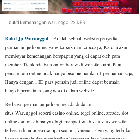
bukti kemenangan warunggol 22 DES
Bukti Jp Warunggol
– Adalah sebuah website penyedia
permainan judi online yang terbaik dan terpecaya, Karena akan
membayar kemenangan berapapun yang di dapat oleh para
member, Tidak ada batasan withdraw di website kami, Para
pemain judi online tidak hanya bisa memainkan 1 permainan saja,
Hanya dengan 1 ID para pemain judi online dapat bermain
banyak permainan yang ada di dalam website.
Berbagai permainan judi online ada di dalam
situs Warunggol seperti casino online, togel online, arcade, slot
online dan masih banyak lagi. menjadi salah satu situs website
terbesar di indonesia sampai saat ini, karena sistem yang terbuka
kepada pemain dan memberikan keamanan juga kenyamanan