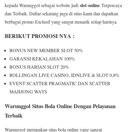
slot online
kepada Warunggol sebagai website judi
Terpercaya
dan Terbaik. Daftar sekarang juga di situs kami dan dapatkan
berbagai promo Exclusif yang sangat menarik setiap harinya.
BERIKUT PROMOSI NYA :
BONUS NEW MEMBER SLOT 50%
GARANSI KEKALAHAN 100%
BONUS HARIAN SLOT 20%
ROLLINGAN LIVE CASINO, IDNLIVE & SLOT 0,8%
EVENT SCATTER PRAGMATIC DAN SCATTER
MAHJONG WAYS
Warunggol Situs Bola Online Dengan Pelayanan
Terbaik
Warunggol merupakan situs bola online yang sangat