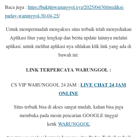
Baca juga :
https://buktijpwarunggol.xyz/2025/04/30/prediksi-
parlay-warunggol-30-04-25/
Untuk mempermudah mengakses situs terbaik telah menyediakan
Aplikasi fitur yang lengkap dan berita update lainnya melalui
aplikasi. untuk melihat aplikasi nya sihlakan klik link yang ada di
bawah ini:
LINK TERPERCAYA WARUNGGOL :
LIVE CHAT 24 JAM
CS VIP WARUNGGOL 24 JAM :
ONLINE
Situs terbaik bisa di akses sangat mudah, kalian bisa juga
membuka pada mesin pencarian GOOGLE tinggal
ketik
WARUNGGOL