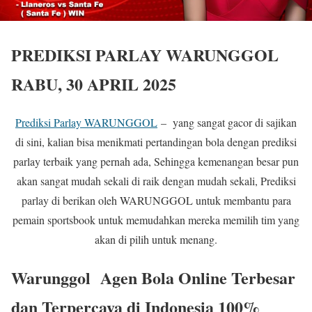
PREDIKSI PARLAY WARUNGGOL
RABU, 30 APRIL 2025
Prediksi Parlay WARUNGGOL
– yang sangat gacor di sajikan
di sini, kalian bisa menikmati pertandingan bola dengan prediksi
parlay terbaik yang pernah ada, Sehingga kemenangan besar pun
akan sangat mudah sekali di raik dengan mudah sekali, Prediksi
parlay di berikan oleh WARUNGGOL untuk membantu para
pemain sportsbook untuk memudahkan mereka memilih tim yang
akan di pilih untuk menang.
Warunggol Agen Bola Online Terbesar
dan Terpercaya di Indonesia 100%