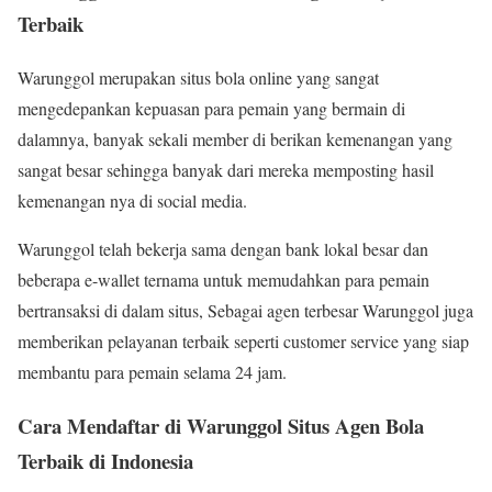
Terbaik
Warunggol merupakan situs bola online yang sangat
mengedepankan kepuasan para pemain yang bermain di
dalamnya, banyak sekali member di berikan kemenangan yang
sangat besar sehingga banyak dari mereka memposting hasil
kemenangan nya di social media.
Warunggol telah bekerja sama dengan bank lokal besar dan
beberapa e-wallet ternama untuk memudahkan para pemain
bertransaksi di dalam situs, Sebagai agen terbesar Warunggol juga
memberikan pelayanan terbaik seperti customer service yang siap
membantu para pemain selama 24 jam.
Cara Mendaftar di Warunggol Situs Agen Bola
Terbaik di Indonesia