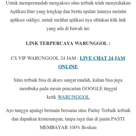
Untuk mempermudah mengakses situs terbaik telah menyediakan
Aplikasi fitur yang lengkap dan berita update lainnya melalui
aplikasi oddigo. untuk melihat aplikasi nya sihlakan klik link
yang ada di bawah ini:
LINK TERPERCAYA WARUNGGOL :
LIVE CHAT 24 JAM
CS VIP WARUNGGOL 24 JAM :
ONLINE
Situs terbaik bisa di akses sangat mudah, kalian bisa juga
membuka pada mesin pencarian GOOGLE tinggal
ketik
WARUNGGOL
Ayo tunggu apalagi bermain bersama situs Parlay Terbaik terbaik
dan dapatkan kemenangan, tanpa ragu dan di jamin PASTI
MEMBAYAR 100% Boskuu