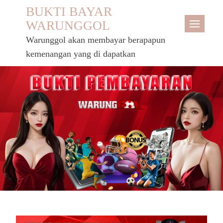
Skip
BUKTI BAYAR
to
WARUNGGOL
content
Warunggol akan membayar berapapun
kemenangan yang di dapatkan