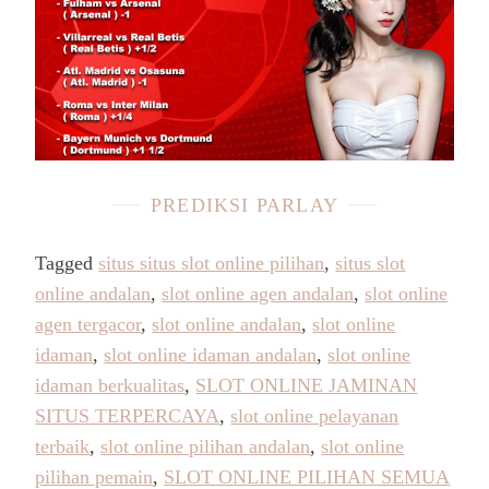
PREDIKSI PARLAY
Tagged
situs situs slot online pilihan
,
situs slot
online andalan
,
slot online agen andalan
,
slot online
agen tergacor
,
slot online andalan
,
slot online
idaman
,
slot online idaman andalan
,
slot online
idaman berkualitas
,
SLOT ONLINE JAMINAN
SITUS TERPERCAYA
,
slot online pelayanan
terbaik
,
slot online pilihan andalan
,
slot online
pilihan pemain
,
SLOT ONLINE PILIHAN SEMUA