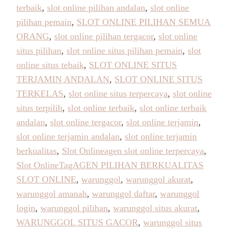
terbaik
,
slot online pilihan andalan
,
slot online
pilihan pemain
,
SLOT ONLINE PILIHAN SEMUA
ORANG
,
slot online pilihan tergacor
,
slot online
situs pilihan
,
slot online situs pilihan pemain
,
slot
online situs tebaik
,
SLOT ONLINE SITUS
TERJAMIN ANDALAN
,
SLOT ONLINE SITUS
TERKELAS
,
slot online situs terpercaya
,
slot online
situs terpilih
,
slot online terbaik
,
slot online terbaik
andalan
,
slot online tergacor
,
slot online terjamin
,
slot online terjamin andalan
,
slot online terjamin
berkualitas
,
Slot Onlineagen slot online terpercaya
,
Slot OnlineTagAGEN PILIHAN BERKUALITAS
SLOT ONLINE
,
warunggol
,
warunggol akurat
,
warunggol amanah
,
warunggol daftar
,
warunggol
login
,
warunggol pilihan
,
warunggol situs akurat
,
WARUNGGOL SITUS GACOR
,
warunggol situs