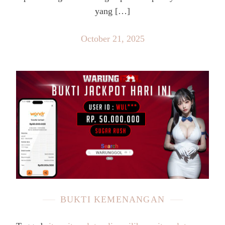
yang […]
October 21, 2025
BUKTI KEMENANGAN