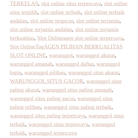
TERKELAS
,
slot online situs terpercaya
,
slot online
situs terpilih
,
slot online terbaik
,
slot online terbaik
andalan
,
slot online tergacor
,
slot online terjamin
,
slot online terjamin andalan
,
slot online terjamin
berkualitas
,
Slot Onlineagen slot online terpercaya
,
Slot OnlineTagAGEN PILIHAN BERKUALITAS
SLOT ONLINE
,
warunggol
,
warunggol akurat
,
warunggol amanah
,
warunggol daftar
,
warunggol
login
,
warunggol pilihan
,
warunggol situs akurat
,
WARUNGGOL SITUS GACOR
,
warunggol situs
paling akurat
,
warunggol situs paling amanah
,
warunggol situs paling gacor
,
warunggol situs
paling pilihan
,
warunggol situs paling terbaik
,
warunggol situs paling terpercaya
,
warunggol situs
terbaik
,
warunggol situs terpercaya
,
warunggol
terbaik
,
warunggol terpercaya