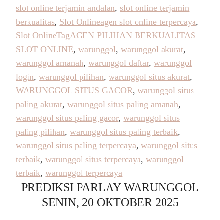
slot online terjamin andalan
,
slot online terjamin
berkualitas
,
Slot Onlineagen slot online terpercaya
,
Slot OnlineTagAGEN PILIHAN BERKUALITAS
SLOT ONLINE
,
warunggol
,
warunggol akurat
,
warunggol amanah
,
warunggol daftar
,
warunggol
login
,
warunggol pilihan
,
warunggol situs akurat
,
WARUNGGOL SITUS GACOR
,
warunggol situs
paling akurat
,
warunggol situs paling amanah
,
warunggol situs paling gacor
,
warunggol situs
paling pilihan
,
warunggol situs paling terbaik
,
warunggol situs paling terpercaya
,
warunggol situs
terbaik
,
warunggol situs terpercaya
,
warunggol
terbaik
,
warunggol terpercaya
PREDIKSI PARLAY WARUNGGOL
SENIN, 20 OKTOBER 2025