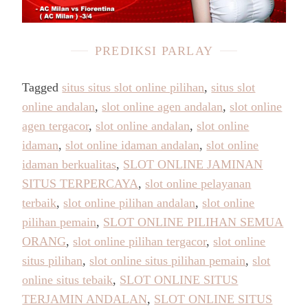
PREDIKSI PARLAY
Tagged
situs situs slot online pilihan
,
situs slot
online andalan
,
slot online agen andalan
,
slot online
agen tergacor
,
slot online andalan
,
slot online
idaman
,
slot online idaman andalan
,
slot online
idaman berkualitas
,
SLOT ONLINE JAMINAN
SITUS TERPERCAYA
,
slot online pelayanan
terbaik
,
slot online pilihan andalan
,
slot online
pilihan pemain
,
SLOT ONLINE PILIHAN SEMUA
ORANG
,
slot online pilihan tergacor
,
slot online
situs pilihan
,
slot online situs pilihan pemain
,
slot
online situs tebaik
,
SLOT ONLINE SITUS
TERJAMIN ANDALAN
,
SLOT ONLINE SITUS