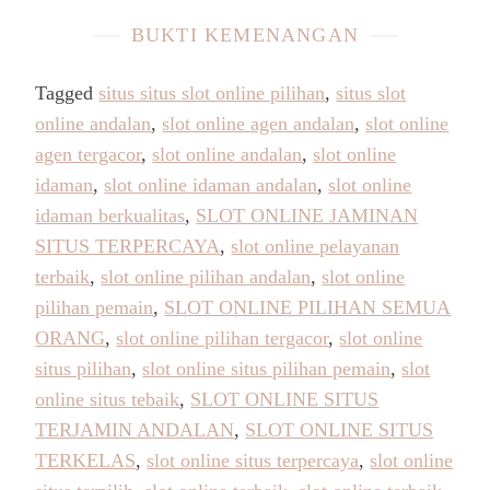
BUKTI KEMENANGAN
Tagged
situs situs slot online pilihan
,
situs slot
online andalan
,
slot online agen andalan
,
slot online
agen tergacor
,
slot online andalan
,
slot online
idaman
,
slot online idaman andalan
,
slot online
idaman berkualitas
,
SLOT ONLINE JAMINAN
SITUS TERPERCAYA
,
slot online pelayanan
terbaik
,
slot online pilihan andalan
,
slot online
pilihan pemain
,
SLOT ONLINE PILIHAN SEMUA
ORANG
,
slot online pilihan tergacor
,
slot online
situs pilihan
,
slot online situs pilihan pemain
,
slot
online situs tebaik
,
SLOT ONLINE SITUS
TERJAMIN ANDALAN
,
SLOT ONLINE SITUS
TERKELAS
,
slot online situs terpercaya
,
slot online