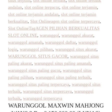
situs terpilih
,
slot online terbaik
,
slot online terbaik
andalan
,
slot online tergacor
,
slot online terjamin
,
slot online terjamin andalan
,
slot online terjamin
berkualitas
,
Slot Onlineagen slot online terpercaya
,
Slot OnlineTagAGEN PILIHAN BERKUALITAS
SLOT ONLINE
,
warunggol
,
warunggol akurat
,
warunggol amanah
,
warunggol daftar
,
warunggol
login
,
warunggol pilihan
,
warunggol situs akurat
,
WARUNGGOL SITUS GACOR
,
warunggol situs
paling akurat
,
warunggol situs paling amanah
,
warunggol situs paling gacor
,
warunggol situs
paling pilihan
,
warunggol situs paling terbaik
,
warunggol situs paling terpercaya
,
warunggol situs
terbaik
,
warunggol situs terpercaya
,
warunggol
terbaik
,
warunggol terpercaya
WARUNGGOL MAXWIN MAHJONG