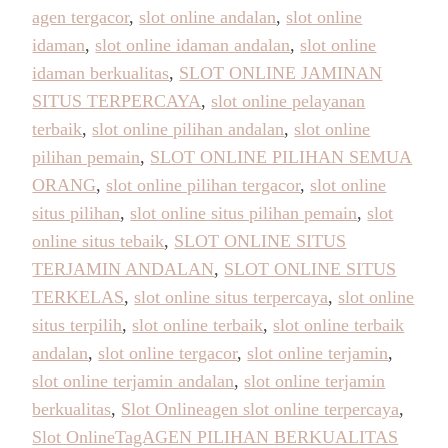
agen tergacor
,
slot online andalan
,
slot online
idaman
,
slot online idaman andalan
,
slot online
idaman berkualitas
,
SLOT ONLINE JAMINAN
SITUS TERPERCAYA
,
slot online pelayanan
terbaik
,
slot online pilihan andalan
,
slot online
pilihan pemain
,
SLOT ONLINE PILIHAN SEMUA
ORANG
,
slot online pilihan tergacor
,
slot online
situs pilihan
,
slot online situs pilihan pemain
,
slot
online situs tebaik
,
SLOT ONLINE SITUS
TERJAMIN ANDALAN
,
SLOT ONLINE SITUS
TERKELAS
,
slot online situs terpercaya
,
slot online
situs terpilih
,
slot online terbaik
,
slot online terbaik
andalan
,
slot online tergacor
,
slot online terjamin
,
slot online terjamin andalan
,
slot online terjamin
berkualitas
,
Slot Onlineagen slot online terpercaya
,
Slot OnlineTagAGEN PILIHAN BERKUALITAS