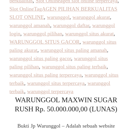
berkualitas
,
Slot Onlineagen slot online terpercaya
,
Slot OnlineTagAGEN PILIHAN BERKUALITAS
SLOT ONLINE
,
warunggol
,
warunggol akurat
,
warunggol amanah
,
warunggol daftar
,
warunggol
login
,
warunggol pilihan
,
warunggol situs akurat
,
WARUNGGOL SITUS GACOR
,
warunggol situs
paling akurat
,
warunggol situs paling amanah
,
warunggol situs paling gacor
,
warunggol situs
paling pilihan
,
warunggol situs paling terbaik
,
warunggol situs paling terpercaya
,
warunggol situs
terbaik
,
warunggol situs terpercaya
,
warunggol
terbaik
,
warunggol terpercaya
WARUNGGOL MAXWIN SUGAR
RUSH Rp. 50.000.000,00 (LUNAS)
Bukti Jp Warunggol – Adalah sebuah website