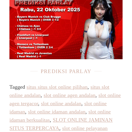
PREDIKSI PARLAY
Tagged
situs situs slot online pilihan
,
situs slot
online andalan
,
slot online agen andalan
,
slot online
agen tergacor
,
slot online andalan
,
slot online
idaman
,
slot online idaman andalan
,
slot online
idaman berkualitas
,
SLOT ONLINE JAMINAN
SITUS TERPERCAYA
,
slot online pelayanan