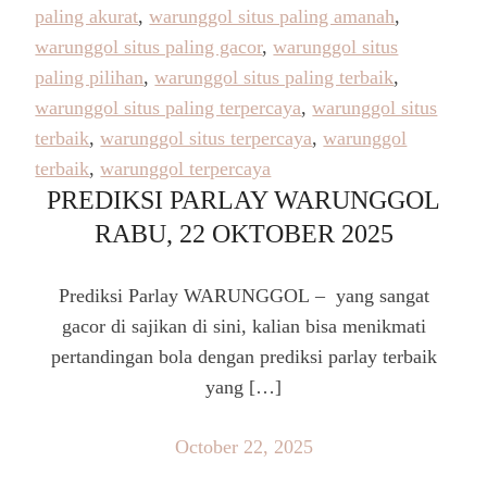
paling akurat
,
warunggol situs paling amanah
,
warunggol situs paling gacor
,
warunggol situs
paling pilihan
,
warunggol situs paling terbaik
,
warunggol situs paling terpercaya
,
warunggol situs
terbaik
,
warunggol situs terpercaya
,
warunggol
terbaik
,
warunggol terpercaya
PREDIKSI PARLAY WARUNGGOL
RABU, 22 OKTOBER 2025
Prediksi Parlay WARUNGGOL – yang sangat
gacor di sajikan di sini, kalian bisa menikmati
pertandingan bola dengan prediksi parlay terbaik
yang […]
October 22, 2025