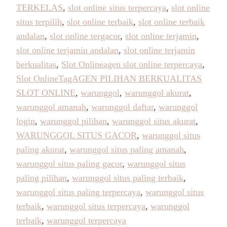
TERKELAS
,
slot online situs terpercaya
,
slot online
situs terpilih
,
slot online terbaik
,
slot online terbaik
andalan
,
slot online tergacor
,
slot online terjamin
,
slot online terjamin andalan
,
slot online terjamin
berkualitas
,
Slot Onlineagen slot online terpercaya
,
Slot OnlineTagAGEN PILIHAN BERKUALITAS
SLOT ONLINE
,
warunggol
,
warunggol akurat
,
warunggol amanah
,
warunggol daftar
,
warunggol
login
,
warunggol pilihan
,
warunggol situs akurat
,
WARUNGGOL SITUS GACOR
,
warunggol situs
paling akurat
,
warunggol situs paling amanah
,
warunggol situs paling gacor
,
warunggol situs
paling pilihan
,
warunggol situs paling terbaik
,
warunggol situs paling terpercaya
,
warunggol situs
terbaik
,
warunggol situs terpercaya
,
warunggol
terbaik
,
warunggol terpercaya