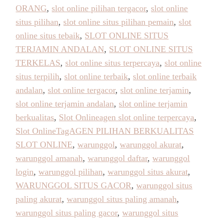
ORANG
,
slot online pilihan tergacor
,
slot online
situs pilihan
,
slot online situs pilihan pemain
,
slot
online situs tebaik
,
SLOT ONLINE SITUS
TERJAMIN ANDALAN
,
SLOT ONLINE SITUS
TERKELAS
,
slot online situs terpercaya
,
slot online
situs terpilih
,
slot online terbaik
,
slot online terbaik
andalan
,
slot online tergacor
,
slot online terjamin
,
slot online terjamin andalan
,
slot online terjamin
berkualitas
,
Slot Onlineagen slot online terpercaya
,
Slot OnlineTagAGEN PILIHAN BERKUALITAS
SLOT ONLINE
,
warunggol
,
warunggol akurat
,
warunggol amanah
,
warunggol daftar
,
warunggol
login
,
warunggol pilihan
,
warunggol situs akurat
,
WARUNGGOL SITUS GACOR
,
warunggol situs
paling akurat
,
warunggol situs paling amanah
,
warunggol situs paling gacor
,
warunggol situs