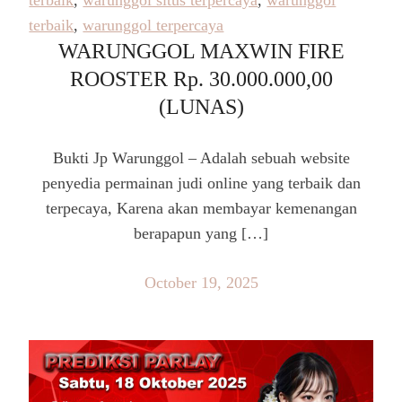
terbaik
,
warunggol situs terpercaya
,
warunggol
terbaik
,
warunggol terpercaya
WARUNGGOL MAXWIN FIRE
ROOSTER Rp. 30.000.000,00
(LUNAS)
Bukti Jp Warunggol – Adalah sebuah website
penyedia permainan judi online yang terbaik dan
terpecaya, Karena akan membayar kemenangan
berapapun yang […]
October 19, 2025