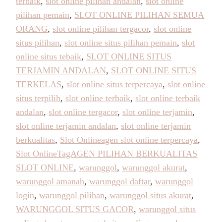
terbaik
,
slot online pilihan andalan
,
slot online
pilihan pemain
,
SLOT ONLINE PILIHAN SEMUA
ORANG
,
slot online pilihan tergacor
,
slot online
situs pilihan
,
slot online situs pilihan pemain
,
slot
online situs tebaik
,
SLOT ONLINE SITUS
TERJAMIN ANDALAN
,
SLOT ONLINE SITUS
TERKELAS
,
slot online situs terpercaya
,
slot online
situs terpilih
,
slot online terbaik
,
slot online terbaik
andalan
,
slot online tergacor
,
slot online terjamin
,
slot online terjamin andalan
,
slot online terjamin
berkualitas
,
Slot Onlineagen slot online terpercaya
,
Slot OnlineTagAGEN PILIHAN BERKUALITAS
SLOT ONLINE
,
warunggol
,
warunggol akurat
,
warunggol amanah
,
warunggol daftar
,
warunggol
login
,
warunggol pilihan
,
warunggol situs akurat
,
WARUNGGOL SITUS GACOR
,
warunggol situs