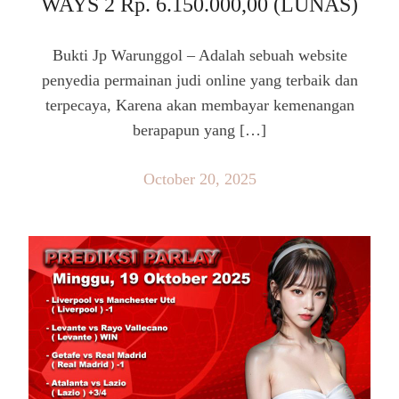
WAYS 2 Rp. 6.150.000,00 (LUNAS)
Bukti Jp Warunggol – Adalah sebuah website
penyedia permainan judi online yang terbaik dan
terpecaya, Karena akan membayar kemenangan
berapapun yang […]
October 20, 2025