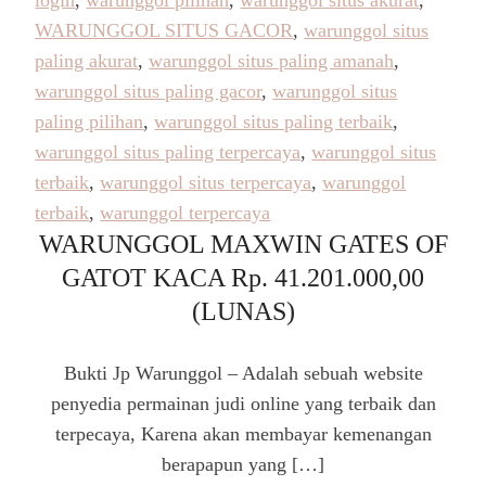
login
,
warunggol pilihan
,
warunggol situs akurat
,
WARUNGGOL SITUS GACOR
,
warunggol situs
paling akurat
,
warunggol situs paling amanah
,
warunggol situs paling gacor
,
warunggol situs
paling pilihan
,
warunggol situs paling terbaik
,
warunggol situs paling terpercaya
,
warunggol situs
terbaik
,
warunggol situs terpercaya
,
warunggol
terbaik
,
warunggol terpercaya
WARUNGGOL MAXWIN GATES OF
GATOT KACA Rp. 41.201.000,00
(LUNAS)
Bukti Jp Warunggol – Adalah sebuah website
penyedia permainan judi online yang terbaik dan
terpecaya, Karena akan membayar kemenangan
berapapun yang […]