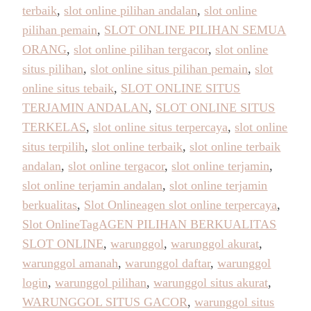
terbaik
,
slot online pilihan andalan
,
slot online
pilihan pemain
,
SLOT ONLINE PILIHAN SEMUA
ORANG
,
slot online pilihan tergacor
,
slot online
situs pilihan
,
slot online situs pilihan pemain
,
slot
online situs tebaik
,
SLOT ONLINE SITUS
TERJAMIN ANDALAN
,
SLOT ONLINE SITUS
TERKELAS
,
slot online situs terpercaya
,
slot online
situs terpilih
,
slot online terbaik
,
slot online terbaik
andalan
,
slot online tergacor
,
slot online terjamin
,
slot online terjamin andalan
,
slot online terjamin
berkualitas
,
Slot Onlineagen slot online terpercaya
,
Slot OnlineTagAGEN PILIHAN BERKUALITAS
SLOT ONLINE
,
warunggol
,
warunggol akurat
,
warunggol amanah
,
warunggol daftar
,
warunggol
login
,
warunggol pilihan
,
warunggol situs akurat
,
WARUNGGOL SITUS GACOR
,
warunggol situs