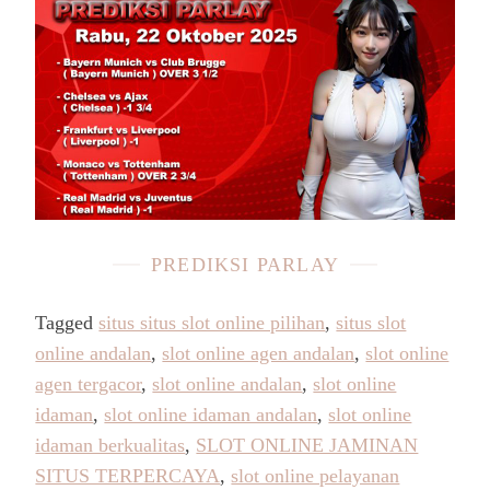
PREDIKSI PARLAY
Tagged
situs situs slot online pilihan
,
situs slot
online andalan
,
slot online agen andalan
,
slot online
agen tergacor
,
slot online andalan
,
slot online
idaman
,
slot online idaman andalan
,
slot online
idaman berkualitas
,
SLOT ONLINE JAMINAN
SITUS TERPERCAYA
,
slot online pelayanan