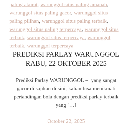
paling akurat
,
warunggol situs paling amanah
,
warunggol situs paling gacor
,
warunggol situs
paling pilihan
,
warunggol situs paling terbaik
,
warunggol situs paling terpercaya
,
warunggol situs
terbaik
,
warunggol situs terpercaya
,
warunggol
terbaik
,
warunggol terpercaya
PREDIKSI PARLAY WARUNGGOL
RABU, 22 OKTOBER 2025
Prediksi Parlay WARUNGGOL – yang sangat
gacor di sajikan di sini, kalian bisa menikmati
pertandingan bola dengan prediksi parlay terbaik
yang […]
October 22, 2025