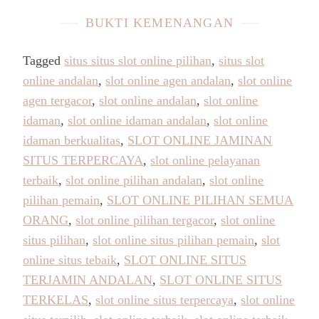
BUKTI KEMENANGAN
Tagged
situs situs slot online pilihan
,
situs slot
online andalan
,
slot online agen andalan
,
slot online
agen tergacor
,
slot online andalan
,
slot online
idaman
,
slot online idaman andalan
,
slot online
idaman berkualitas
,
SLOT ONLINE JAMINAN
SITUS TERPERCAYA
,
slot online pelayanan
terbaik
,
slot online pilihan andalan
,
slot online
pilihan pemain
,
SLOT ONLINE PILIHAN SEMUA
ORANG
,
slot online pilihan tergacor
,
slot online
situs pilihan
,
slot online situs pilihan pemain
,
slot
online situs tebaik
,
SLOT ONLINE SITUS
TERJAMIN ANDALAN
,
SLOT ONLINE SITUS
TERKELAS
,
slot online situs terpercaya
,
slot online