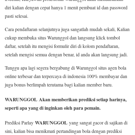
diri kalian dengan cepat hanya 1 menit pembuat id dan password
pasti selesai.
Cara pendaftaran selanjutnya juga sangatlah mudah sekali, Kalian
cukup membuka situs Warunggol dan langsung klick tombol
daftar, setelah itu mengisi formulir diri di kolom pendaftaran,
setelah mengisi semua dengan benar, id anda akan langsung jadi.
Tunggu apa lagi segera bergabung di Warunggol situs agen bola
online terbesar dan terpercaya di indonesia 100% membayar dan
juga bonus berlimpah terutama bagi kalian member baru.
WARUNGGOL Akan memberikan prediksi setiap harinya,
seperti apa yang di inginkan oleh para pemain.
WARUNGGOL
Prediksi Parlay
yang sangat gacor di sajikan di
sini, kalian bisa menikmati pertandingan bola dengan prediksi