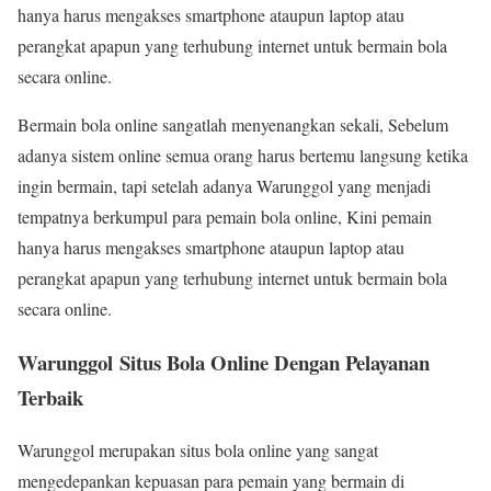
hanya harus mengakses smartphone ataupun laptop atau
perangkat apapun yang terhubung internet untuk bermain bola
secara online.
Bermain bola online sangatlah menyenangkan sekali, Sebelum
adanya sistem online semua orang harus bertemu langsung ketika
ingin bermain, tapi setelah adanya Warunggol yang menjadi
tempatnya berkumpul para pemain bola online, Kini pemain
hanya harus mengakses smartphone ataupun laptop atau
perangkat apapun yang terhubung internet untuk bermain bola
secara online.
Warunggol Situs Bola Online Dengan Pelayanan
Terbaik
Warunggol merupakan situs bola online yang sangat
mengedepankan kepuasan para pemain yang bermain di