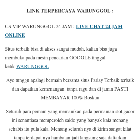
LINK TERPERCAYA WARUNGGOL :
LIVE CHAT 24 JAM
CS VIP WARUNGGOL 24 JAM :
ONLINE
Situs terbaik bisa di akses sangat mudah, kalian bisa juga
membuka pada mesin pencarian GOOGLE tinggal
ketik
WARUNGGOL
Ayo tunggu apalagi bermain bersama situs Parlay Terbaik terbaik
dan dapatkan kemenangan, tanpa ragu dan di jamin PASTI
MEMBAYAR 100% Boskuu
Seluruh para pemain yang memainkan pada permainan slot gacor
ini senantiasa memperoleh saldo yang banyak kala menang
sehabis itu pula kala. Menang seluruh nya di kirim sangat kilat
tanpa terdapat nya hambatan jadi langsung saja daftarkan