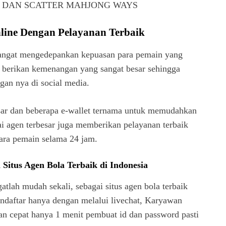
 DAN SCATTER MAHJONG WAYS
line Dengan Pelayanan Terbaik
sangat mengedepankan kepuasan para pemain yang
 berikan kemenangan yang sangat besar sehingga
an nya di social media.
sar dan beberapa e-wallet ternama untuk memudahkan
ai agen terbesar juga memberikan pelayanan terbaik
para pemain selama 24 jam.
Situs Agen Bola Terbaik di Indonesia
tlah mudah sekali, sebagai situs agen bola terbaik
daftar hanya dengan melalui livechat, Karyawan
gan cepat hanya 1 menit pembuat id dan password pasti