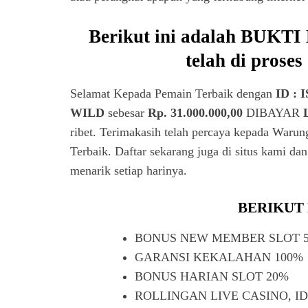
Berikut ini adalah BU
telah di proses
Selamat Kepada Pemain Terbaik dengan
ID : 
WILD
sebesar
Rp. 31.000.000,00
DIBAYAR
ribet. Terimakasih telah percaya kepada Warun
Terbaik. Daftar sekarang juga di situs kami da
menarik setiap harinya.
BERIKUT 
BONUS NEW MEMBER SLOT 
GARANSI KEKALAHAN 100%
BONUS HARIAN SLOT 20%
ROLLINGAN LIVE CASINO, ID