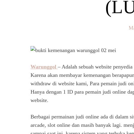
(L
Ma
Warunggol
– Adalah sebuah website penyedia 
Karena akan membayar kemenangan berapapun y
withdraw di website kami, Para pemain judi on
Hanya dengan 1 ID para pemain judi online da
website.
Berbagai permainan judi online ada di dalam sit
arcade, slot online dan masih banyak lagi. menja
sampai saat ini, karena sistem yang terbuka 