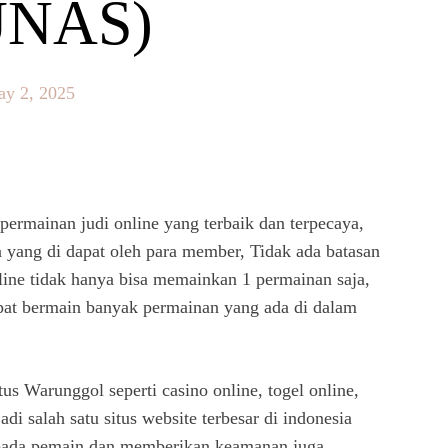
UNAS)
y 2, 2025
permainan judi online yang terbaik dan terpecaya,
ang di dapat oleh para member, Tidak ada batasan
line tidak hanya bisa memainkan 1 permainan saja,
pat bermain banyak permainan yang ada di dalam
us Warunggol seperti casino online, togel online,
di salah satu situs website terbesar di indonesia
kepada pemain dan memberikan keamanan juga