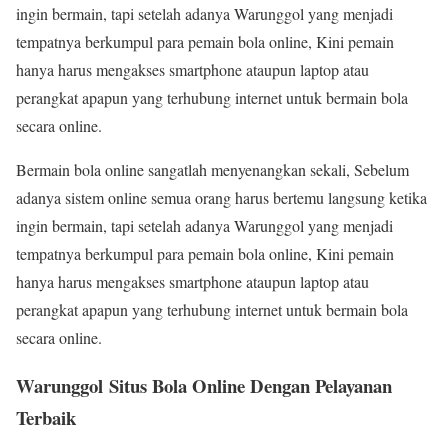
ingin bermain, tapi setelah adanya Warunggol yang menjadi
tempatnya berkumpul para pemain bola online, Kini pemain
hanya harus mengakses smartphone ataupun laptop atau
perangkat apapun yang terhubung internet untuk bermain bola
secara online.
Bermain bola online sangatlah menyenangkan sekali, Sebelum
adanya sistem online semua orang harus bertemu langsung ketika
ingin bermain, tapi setelah adanya Warunggol yang menjadi
tempatnya berkumpul para pemain bola online, Kini pemain
hanya harus mengakses smartphone ataupun laptop atau
perangkat apapun yang terhubung internet untuk bermain bola
secara online.
Warunggol Situs Bola Online Dengan Pelayanan
Terbaik