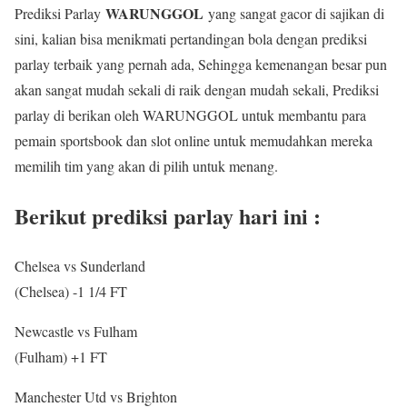
WARUNGGOL
Prediksi Parlay
yang sangat gacor di sajikan di
sini, kalian bisa menikmati pertandingan bola dengan prediksi
parlay terbaik yang pernah ada, Sehingga kemenangan besar pun
akan sangat mudah sekali di raik dengan mudah sekali, Prediksi
parlay di berikan oleh WARUNGGOL untuk membantu para
pemain sportsbook dan slot online untuk memudahkan mereka
memilih tim yang akan di pilih untuk menang.
Berikut prediksi parlay hari ini :
Chelsea vs Sunderland
(Chelsea) -1 1/4 FT
Newcastle vs Fulham
(Fulham) +1 FT
Manchester Utd vs Brighton