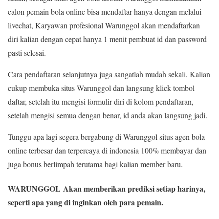
calon pemain bola online bisa mendaftar hanya dengan melalui
livechat, Karyawan profesional Warunggol akan mendaftarkan
diri kalian dengan cepat hanya 1 menit pembuat id dan password
pasti selesai.
Cara pendaftaran selanjutnya juga sangatlah mudah sekali, Kalian
cukup membuka situs Warunggol dan langsung klick tombol
daftar, setelah itu mengisi formulir diri di kolom pendaftaran,
setelah mengisi semua dengan benar, id anda akan langsung jadi.
Tunggu apa lagi segera bergabung di Warunggol situs agen bola
online terbesar dan terpercaya di indonesia 100% membayar dan
juga bonus berlimpah terutama bagi kalian member baru.
WARUNGGOL Akan memberikan prediksi setiap harinya,
seperti apa yang di inginkan oleh para pemain.