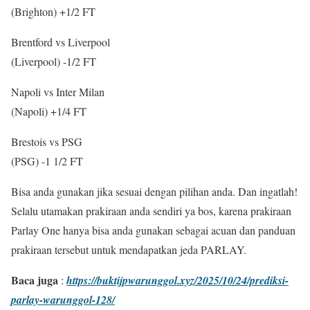
(Brighton) +1/2 FT
Brentford vs Liverpool
(Liverpool) -1/2 FT
Napoli vs Inter Milan
(Napoli) +1/4 FT
Brestois vs PSG
(PSG) -1 1/2 FT
Bisa anda gunakan jika sesuai dengan pilihan anda. Dan ingatlah!
Selalu utamakan prakiraan anda sendiri ya bos, karena prakiraan
Parlay One hanya bisa anda gunakan sebagai acuan dan panduan
prakiraan tersebut untuk mendapatkan jeda PARLAY.
Baca juga
:
https://buktijpwarunggol.xyz/2025/10/24/prediksi-
parlay-warunggol-128/