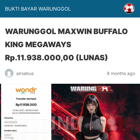
BUKTI BAYAR WARUNGGOL
WARUNGGOL MAXWIN BUFFALO
KING MEGAWAYS
Rp.11.938.000,00 (LUNAS)
alroebus
8 months ago