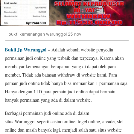
bukti kemenangan warunggol 25 nov
Bukti Jp Warunggol
– Adalah sebuah website penyedia
permainan judi online yang terbaik dan terpecaya, Karena akan
membayar kemenangan berapapun yang di dapat oleh para
member, Tidak ada batasan withdraw di website kami, Para
pemain judi online tidak hanya bisa memainkan 1 permainan saja,
Hanya dengan 1 ID para pemain judi online dapat bermain
banyak permainan yang ada di dalam website.
Berbagai permainan judi online ada di dalam
situs Warunggol seperti casino online, togel online, arcade, slot
online dan masih banyak lagi. menjadi salah satu situs website