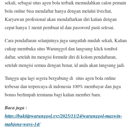
sekali, sebagai situs agen bola terbaik memudahkan calon pemain
bola online bisa mendaftar hanya dengan melalui livechat,
Karyawan profesional akan mendaftarkan diri kalian dengan
cepat hanya 1 menit pembuat id dan password pasti selesai.
Cara pendaftaran selanjutnya juga sangatlah mudah sekali, Kalian
cukup membuka situs Warunggol dan langsung klick tombol
daftar, setelah itu mengisi formulir diri di kolom pendaftaran,
setelah mengisi semua dengan benar, id anda akan langsung jadi.
Tunggu apa lagi segera bergabung di situs agen bola online
terbesar dan terpercaya di indonesia 100% membayar dan juga
bonus berlimpah terutama bagi kalian member baru.
Baca juga :
https://buktijpwarunggol.xyz/2025/11/24/warunggol-maxwin-
mahjong-ways-14/