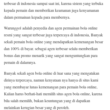
terbesar di indonesia sampai saat ini, karena sistem yang terbuka
kepada pemain dan memberikan keamanan juga kenyamanan
dalam permainan kepada para membernya.
Warunggol adalah penyedia dan agen permainan bola online
resmi yang sangat terbesar juga terpercaya di indonesia, Banyak
sekali pemain bola online yang mendapatkan kemenangan besar
dan 100% di bayar. sebagai agen terbesar selalu memberikan
bonus dan promo menarik yang sangat menguntungkan para
pemain di dalamnya.
Banyak sekali agen bola online di luar sana yang mengatakan
dirinya terpercaya, namun kenyataan nya hanya di situs kami
yang membayar lunas kemenangan para pemain bola online,
Kalian harus berhati-hati memilih situs agen bola online, karena
bila salah memilih, bukan keuntungan yang di dapatkan
melainkan kerugian besar yang di peroleh.