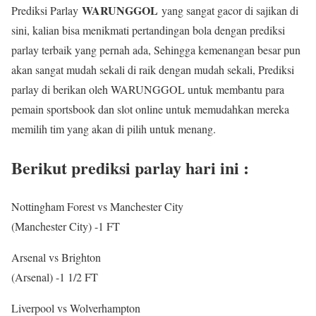
WARUNGGOL
Prediksi Parlay
yang sangat gacor di sajikan di
sini, kalian bisa menikmati pertandingan bola dengan prediksi
parlay terbaik yang pernah ada, Sehingga kemenangan besar pun
akan sangat mudah sekali di raik dengan mudah sekali, Prediksi
parlay di berikan oleh WARUNGGOL untuk membantu para
pemain sportsbook dan slot online untuk memudahkan mereka
memilih tim yang akan di pilih untuk menang.
Berikut prediksi parlay hari ini :
Nottingham Forest vs Manchester City
(Manchester City) -1 FT
Arsenal vs Brighton
(Arsenal) -1 1/2 FT
Liverpool vs Wolverhampton