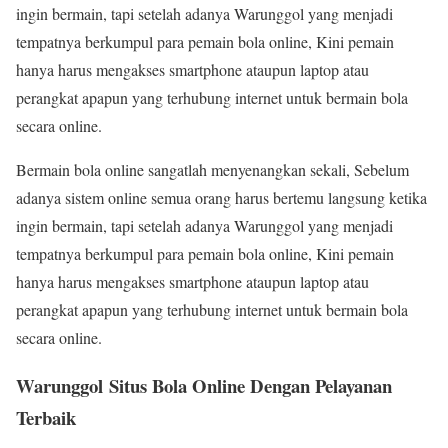
ingin bermain, tapi setelah adanya Warunggol yang menjadi
tempatnya berkumpul para pemain bola online, Kini pemain
hanya harus mengakses smartphone ataupun laptop atau
perangkat apapun yang terhubung internet untuk bermain bola
secara online.
Bermain bola online sangatlah menyenangkan sekali, Sebelum
adanya sistem online semua orang harus bertemu langsung ketika
ingin bermain, tapi setelah adanya Warunggol yang menjadi
tempatnya berkumpul para pemain bola online, Kini pemain
hanya harus mengakses smartphone ataupun laptop atau
perangkat apapun yang terhubung internet untuk bermain bola
secara online.
Warunggol Situs Bola Online Dengan Pelayanan
Terbaik