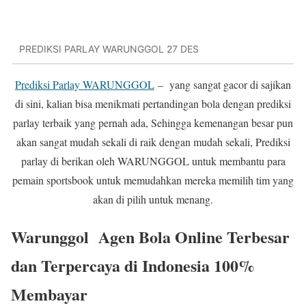
PREDIKSI PARLAY WARUNGGOL 27 DES
Prediksi Parlay WARUNGGOL
– yang sangat gacor di sajikan
di sini, kalian bisa menikmati pertandingan bola dengan prediksi
parlay terbaik yang pernah ada, Sehingga kemenangan besar pun
akan sangat mudah sekali di raik dengan mudah sekali, Prediksi
parlay di berikan oleh WARUNGGOL untuk membantu para
pemain sportsbook untuk memudahkan mereka memilih tim yang
akan di pilih untuk menang.
Warunggol Agen Bola Online Terbesar
dan Terpercaya di Indonesia 100%
Membayar