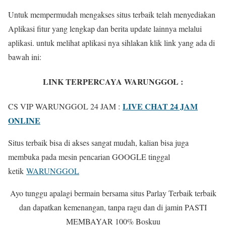
Untuk mempermudah mengakses situs terbaik telah menyediakan
Aplikasi fitur yang lengkap dan berita update lainnya melalui
aplikasi. untuk melihat aplikasi nya sihlakan klik link yang ada di
bawah ini:
LINK TERPERCAYA WARUNGGOL :
LIVE CHAT 24 JAM
CS VIP WARUNGGOL 24 JAM :
ONLINE
Situs terbaik bisa di akses sangat mudah, kalian bisa juga
membuka pada mesin pencarian GOOGLE tinggal
ketik
WARUNGGOL
Ayo tunggu apalagi bermain bersama situs Parlay Terbaik terbaik
dan dapatkan kemenangan, tanpa ragu dan di jamin PASTI
MEMBAYAR 100% Boskuu