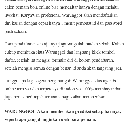
calon pemain bola online bisa mendaftar hanya dengan melalui
livechat, Karyawan profesional Warunggol akan mendaftarkan
diri kalian dengan cepat hanya 1 menit pembuat id dan password
pasti selesai.
Cara pendaftaran selanjutnya juga sangatlah mudah sekali, Kalian
cukup membuka situs Warunggol dan langsung klick tombol
daftar, setelah itu mengisi formulir diri di kolom pendaftaran,
setelah mengisi semua dengan benar, id anda akan langsung jadi.
Tunggu apa lagi segera bergabung di Warunggol situs agen bola
online terbesar dan terpercaya di indonesia 100% membayar dan
juga bonus berlimpah terutama bagi kalian member baru.
WARUNGGOL Akan memberikan prediksi setiap harinya,
seperti apa yang di inginkan oleh para pemain.