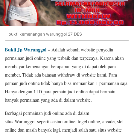
bukti kemenangan warunggol 27 DES
Bukti Jp Warunggol
– Adalah sebuah website penyedia
permainan judi online yang terbaik dan terpecaya, Karena akan
membayar kemenangan berapapun yang di dapat oleh para
member, Tidak ada batasan withdraw di website kami, Para
pemain judi online tidak hanya bisa memainkan 1 permainan saja,
Hanya dengan 1 ID para pemain judi online dapat bermain
banyak permainan yang ada di dalam website.
Berbagai permainan judi online ada di dalam
situs Warunggol seperti casino online, togel online, arcade, slot
online dan masih banyak lagi. menjadi salah satu situs website