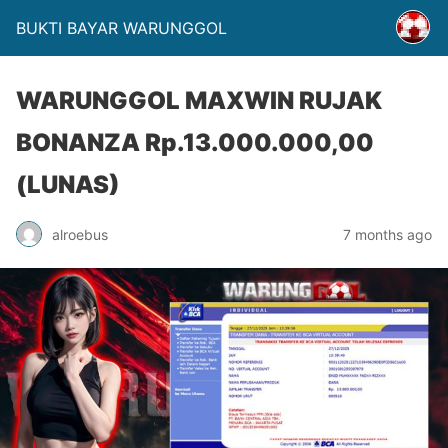
BUKTI BAYAR WARUNGGOL
WARUNGGOL MAXWIN RUJAK
BONANZA Rp.13.000.000,00
(LUNAS)
alroebus
7 months ago