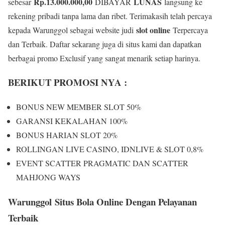
Rp.13.000.000,00
LUNAS
sebesar
DIBAYAR
langsung ke
rekening pribadi tanpa lama dan ribet. Terimakasih telah percaya
slot online
kepada Warunggol sebagai website judi
Terpercaya
dan Terbaik. Daftar sekarang juga di situs kami dan dapatkan
berbagai promo Exclusif yang sangat menarik setiap harinya.
BERIKUT PROMOSI NYA :
BONUS NEW MEMBER SLOT 50%
GARANSI KEKALAHAN 100%
BONUS HARIAN SLOT 20%
ROLLINGAN LIVE CASINO, IDNLIVE & SLOT 0,8%
EVENT SCATTER PRAGMATIC DAN SCATTER
MAHJONG WAYS
Warunggol Situs Bola Online Dengan Pelayanan
Terbaik