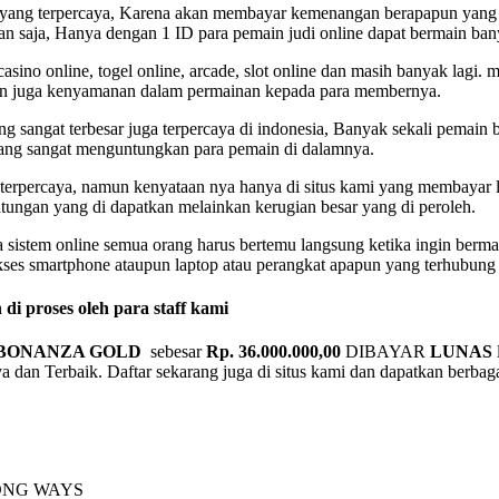
 yang terpercaya, Karena akan membayar kemenangan berapapun yang d
nan saja, Hanya dengan 1 ID para pemain judi online dapat bermain ba
sino online, togel online, arcade, slot online dan masih banyak lagi. men
an juga kenyamanan dalam permainan kepada para membernya.
g sangat terbesar juga terpercaya di indonesia, Banyak sekali pemai
yang sangat menguntungkan para pemain di dalamnya.
 terpercaya, namun kenyataan nya hanya di situs kami yang membayar l
ntungan yang di dapatkan melainkan kerugian besar yang di peroleh.
sistem online semua orang harus bertemu langsung ketika ingin berma
es smartphone ataupun laptop atau perangkat apapun yang terhubung in
proses oleh para staff kami
BONANZA GOLD
sebesar
Rp. 36.000.000,00
DIBAYAR
LUNAS
a dan Terbaik. Daftar sekarang juga di situs kami dan dapatkan berbag
ONG WAYS