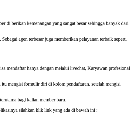
er di berikan kemenangan yang sangat besar sehingga banyak dari
 Sebagai agen terbesar juga memberikan pelayanan terbaik seperti
bisa mendaftar hanya dengan melalui livechat, Karyawan profesional
tu mengisi formulir diri di kolom pendaftaran, setelah mengisi
 terutama bagi kalian member baru.
kasinya silahkan klik link yang ada di bawah ini :