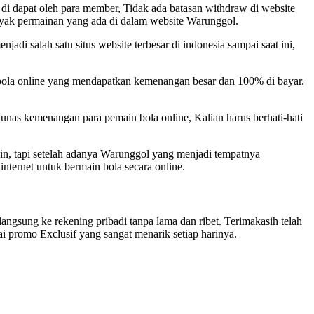
i dapat oleh para member, Tidak ada batasan withdraw di website
nyak permainan yang ada di dalam website Warunggol.
jadi salah satu situs website terbesar di indonesia sampai saat ini,
n bola online yang mendapatkan kemenangan besar dan 100% di bayar.
unas kemenangan para pemain bola online, Kalian harus berhati-hati
in, tapi setelah adanya Warunggol yang menjadi tempatnya
ternet untuk bermain bola secara online.
langsung ke rekening pribadi tanpa lama dan ribet. Terimakasih telah
ai promo Exclusif yang sangat menarik setiap harinya.