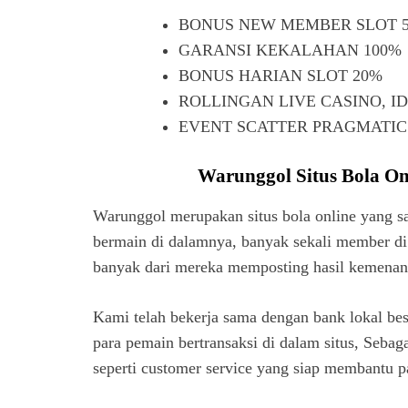
BONUS NEW MEMBER SLOT 
GARANSI KEKALAHAN 100%
BONUS HARIAN SLOT 20%
ROLLINGAN LIVE CASINO, ID
EVENT SCATTER PRAGMATIC
Warunggol Situs Bola On
Warunggol merupakan situs bola online yang 
bermain di dalamnya, banyak sekali member di
banyak dari mereka memposting hasil kemenang
Kami telah bekerja sama dengan bank lokal be
para pemain bertransaksi di dalam situs, Sebag
seperti customer service yang siap membantu 