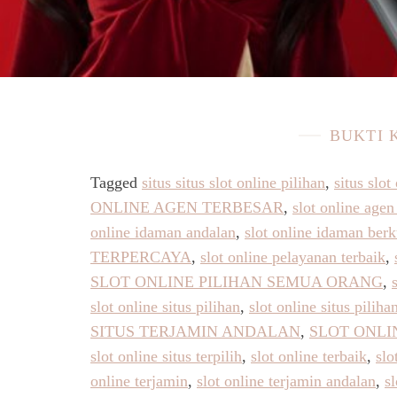
BUKTI
Tagged
situs situs slot online pilihan
,
situs slot
ONLINE AGEN TERBESAR
,
slot online agen
online idaman andalan
,
slot online idaman berk
TERPERCAYA
,
slot online pelayanan terbaik
,
SLOT ONLINE PILIHAN SEMUA ORANG
,
slot online situs pilihan
,
slot online situs pilih
SITUS TERJAMIN ANDALAN
,
SLOT ONLI
slot online situs terpilih
,
slot online terbaik
,
slo
online terjamin
,
slot online terjamin andalan
,
s