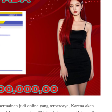
permainan judi online yang terpercaya, Karena akan