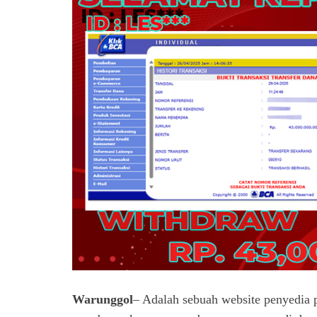
Warunggol
– Adalah sebuah website penyedia 