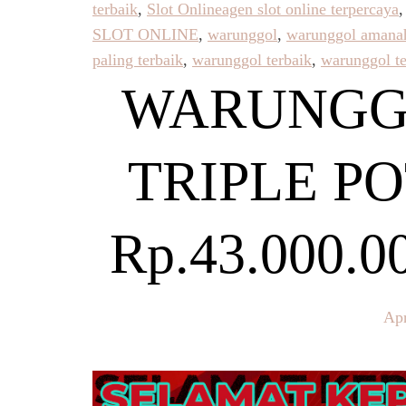
terbaik
,
Slot Onlineagen slot online terpercaya
SLOT ONLINE
,
warunggol
,
warunggol amana
paling terbaik
,
warunggol terbaik
,
warunggol t
WARUNGG
TRIPLE P
Rp.43.000.0
Apr