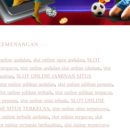
 KEMENANGAN
 online andalan
,
slot online agen andalan
,
SLOT
 tergacor
,
slot online andalan slot online idaman
,
slot
ualitas
,
SLOT ONLINE JAMINAN SITUS
slot online pilihan andalan
,
slot online pilihan pemain
,
slot online pilihan terbaik
,
slot online pilihan tergacor
,
an pemain
,
slot online situs tebaik
,
SLOT ONLINE
NE SITUS TERKELAS
,
slot online situs terpercaya
,
t online terbaik andalan
,
slot online tergacor
,
slot
lot online terjamin berkualitas
,
slot online terpercaya