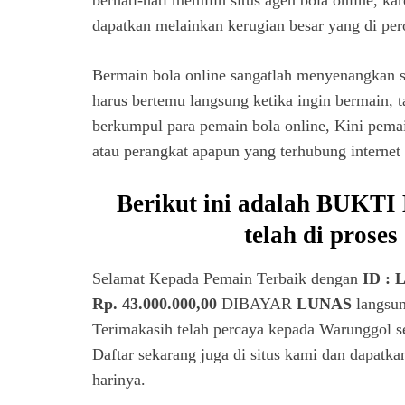
dapatkan melainkan kerugian besar yang di per
Bermain bola online sangatlah menyenangkan s
harus bertemu langsung ketika ingin bermain, 
berkumpul para pemain bola online, Kini pema
atau perangkat apapun yang terhubung internet 
Berikut ini adalah BU
telah di proses
Selamat Kepada Pemain Terbaik dengan
ID : 
Rp. 43.000.000,00
DIBAYAR
LUNAS
langsun
Terimakasih telah percaya kepada Warunggol s
Daftar sekarang juga di situs kami dan dapatka
harinya.