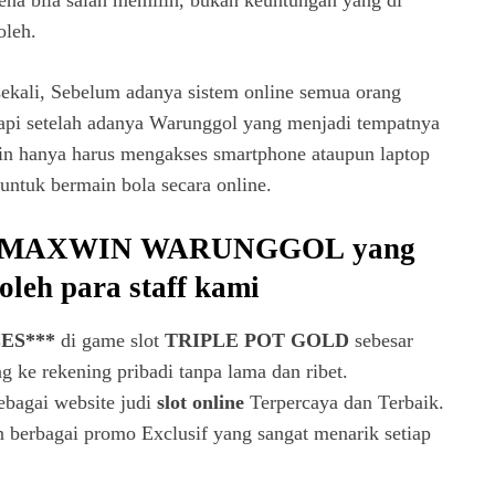
oleh.
ekali, Sebelum adanya sistem online semua orang
tapi setelah adanya Warunggol yang menjadi tempatnya
in hanya harus mengakses smartphone ataupun laptop
untuk bermain bola secara online.
KTI MAXWIN WARUNGGOL yang
 oleh para staff kami
LES***
di game slot
TRIPLE POT GOLD
sebesar
g ke rekening pribadi tanpa lama dan ribet.
ebagai website judi
slot online
Terpercaya dan Terbaik.
n berbagai promo Exclusif yang sangat menarik setiap