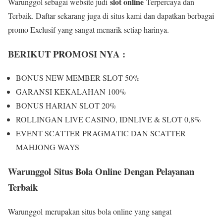
slot online
Warunggol sebagai website judi
Terpercaya dan
Terbaik. Daftar sekarang juga di situs kami dan dapatkan berbagai
promo Exclusif yang sangat menarik setiap harinya.
BERIKUT PROMOSI NYA :
BONUS NEW MEMBER SLOT 50%
GARANSI KEKALAHAN 100%
BONUS HARIAN SLOT 20%
ROLLINGAN LIVE CASINO, IDNLIVE & SLOT 0,8%
EVENT SCATTER PRAGMATIC DAN SCATTER
MAHJONG WAYS
Warunggol Situs Bola Online Dengan Pelayanan
Terbaik
Warunggol merupakan situs bola online yang sangat