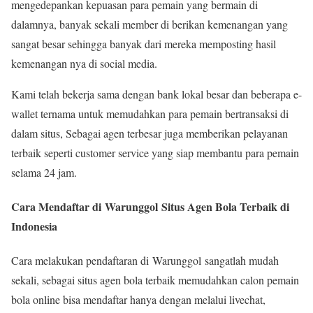
mengedepankan kepuasan para pemain yang bermain di
dalamnya, banyak sekali member di berikan kemenangan yang
sangat besar sehingga banyak dari mereka memposting hasil
kemenangan nya di social media.
Kami telah bekerja sama dengan bank lokal besar dan beberapa e-
wallet ternama untuk memudahkan para pemain bertransaksi di
dalam situs, Sebagai agen terbesar juga memberikan pelayanan
terbaik seperti customer service yang siap membantu para pemain
selama 24 jam.
Cara Mendaftar di Warunggol Situs Agen Bola Terbaik di
Indonesia
Cara melakukan pendaftaran di Warunggol sangatlah mudah
sekali, sebagai situs agen bola terbaik memudahkan calon pemain
bola online bisa mendaftar hanya dengan melalui livechat,