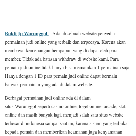
Bukti Jp Warunggol
– Adalah sebuah website penyedia
permainan judi online yang terbaik dan terpecaya, Karena akan
membayar kemenangan berapapun yang di dapat oleh para
member, Tidak ada batasan withdraw di website kami, Para
pemain judi online tidak hanya bisa memainkan 1 permainan saja,
Hanya dengan 1 ID para pemain judi online dapat bermain
banyak permainan yang ada di dalam website.
Berbagai permainan judi online ada di dalam
situs Warunggol seperti casino online, togel online, arcade, slot
online dan masih banyak lagi. menjadi salah satu situs website
terbesar di indonesia sampai saat ini, karena sistem yang terbuka
kepada pemain dan memberikan keamanan juga kenyamanan