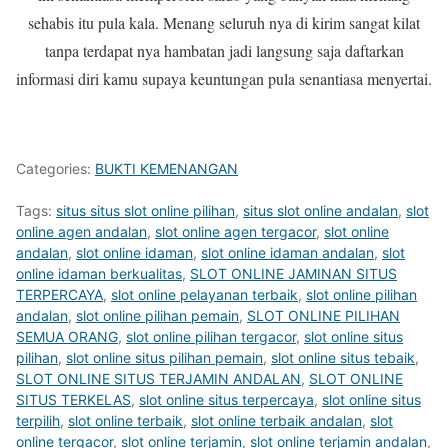
sehabis itu pula kala. Menang seluruh nya di kirim sangat kilat
tanpa terdapat nya hambatan jadi langsung saja daftarkan
informasi diri kamu supaya keuntungan pula senantiasa menyertai.
Categories:
BUKTI KEMENANGAN
Tags:
situs situs slot online pilihan
,
situs slot online andalan
,
slot
online agen andalan
,
slot online agen tergacor
,
slot online
andalan
,
slot online idaman
,
slot online idaman andalan
,
slot
online idaman berkualitas
,
SLOT ONLINE JAMINAN SITUS
TERPERCAYA
,
slot online pelayanan terbaik
,
slot online pilihan
andalan
,
slot online pilihan pemain
,
SLOT ONLINE PILIHAN
SEMUA ORANG
,
slot online pilihan tergacor
,
slot online situs
pilihan
,
slot online situs pilihan pemain
,
slot online situs tebaik
,
SLOT ONLINE SITUS TERJAMIN ANDALAN
,
SLOT ONLINE
SITUS TERKELAS
,
slot online situs terpercaya
,
slot online situs
terpilih
,
slot online terbaik
,
slot online terbaik andalan
,
slot
online tergacor
,
slot online terjamin
,
slot online terjamin andalan
,