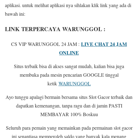
aplikasi. untuk melihat aplikasi nya sihlakan klik link yang ada di
bawah ini:
LINK TERPERCAYA WARUNGGOL :
LIVE CHAT 24 JAM
CS VIP WARUNGGOL 24 JAM :
ONLINE
Situs terbaik bisa di akses sangat mudah, kalian bisa juga
membuka pada mesin pencarian GOOGLE tinggal
ketik
WARUNGGOL
Ayo tunggu apalagi bermain bersama situs Slot Gacor terbaik dan
dapatkan kemenangan, tanpa ragu dan di jamin PASTI
MEMBAYAR 100% Boskuu
Seluruh para pemain yang memainkan pada permainan slot gacor
ini senantiasa memperoleh saldo yang banyak kala menang