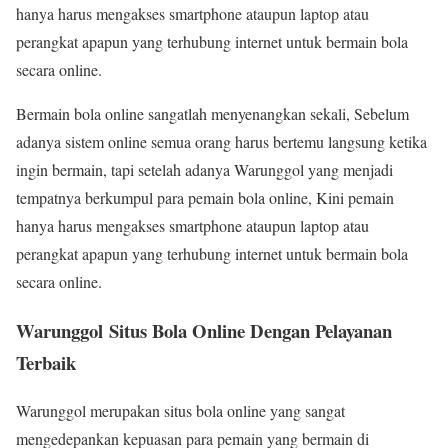
hanya harus mengakses smartphone ataupun laptop atau
perangkat apapun yang terhubung internet untuk bermain bola
secara online.
Bermain bola online sangatlah menyenangkan sekali, Sebelum
adanya sistem online semua orang harus bertemu langsung ketika
ingin bermain, tapi setelah adanya Warunggol yang menjadi
tempatnya berkumpul para pemain bola online, Kini pemain
hanya harus mengakses smartphone ataupun laptop atau
perangkat apapun yang terhubung internet untuk bermain bola
secara online.
Warunggol Situs Bola Online Dengan Pelayanan
Terbaik
Warunggol merupakan situs bola online yang sangat
mengedepankan kepuasan para pemain yang bermain di