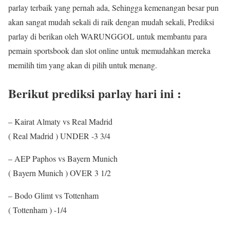
parlay terbaik yang pernah ada, Sehingga kemenangan besar pun
akan sangat mudah sekali di raik dengan mudah sekali, Prediksi
parlay di berikan oleh WARUNGGOL untuk membantu para
pemain sportsbook dan slot online untuk memudahkan mereka
memilih tim yang akan di pilih untuk menang.
Berikut prediksi parlay hari ini :
– Kairat Almaty vs Real Madrid
( Real Madrid ) UNDER -3 3/4
– AEP Paphos vs Bayern Munich
( Bayern Munich ) OVER 3 1/2
– Bodo Glimt vs Tottenham
( Tottenham ) -1/4