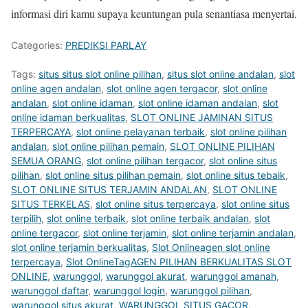
informasi diri kamu supaya keuntungan pula senantiasa menyertai.
Categories:
PREDIKSI PARLAY
Tags:
situs situs slot online pilihan
,
situs slot online andalan
,
slot
online agen andalan
,
slot online agen tergacor
,
slot online
andalan
,
slot online idaman
,
slot online idaman andalan
,
slot
online idaman berkualitas
,
SLOT ONLINE JAMINAN SITUS
TERPERCAYA
,
slot online pelayanan terbaik
,
slot online pilihan
andalan
,
slot online pilihan pemain
,
SLOT ONLINE PILIHAN
SEMUA ORANG
,
slot online pilihan tergacor
,
slot online situs
pilihan
,
slot online situs pilihan pemain
,
slot online situs tebaik
,
SLOT ONLINE SITUS TERJAMIN ANDALAN
,
SLOT ONLINE
SITUS TERKELAS
,
slot online situs terpercaya
,
slot online situs
terpilih
,
slot online terbaik
,
slot online terbaik andalan
,
slot
online tergacor
,
slot online terjamin
,
slot online terjamin andalan
,
slot online terjamin berkualitas
,
Slot Onlineagen slot online
terpercaya
,
Slot OnlineTagAGEN PILIHAN BERKUALITAS SLOT
ONLINE
,
warunggol
,
warunggol akurat
,
warunggol amanah
,
warunggol daftar
,
warunggol login
,
warunggol pilihan
,
warunggol situs akurat
,
WARUNGGOL SITUS GACOR
,