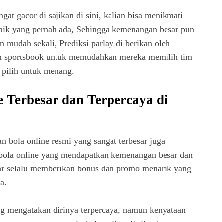
at gacor di sajikan di sini, kalian bisa menikmati
rbaik yang pernah ada, Sehingga kemenangan besar pun
n mudah sekali, Prediksi parlay di berikan oleh
portsbook untuk memudahkan mereka memilih tim
 pilih untuk menang.
 Terbesar dan Terpercaya di
 bola online resmi yang sangat terbesar juga
n bola online yang mendapatkan kemenangan besar dan
sar selalu memberikan bonus dan promo menarik yang
a.
ang mengatakan dirinya terpercaya, namun kenyataan