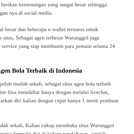
 berikan kemenangan yang sangat besar sehingga
an nya di social media.
l besar dan beberapa e-wallet ternama untuk
 situs, Sebagai agen terbesar Warunggol juga
r service yang siap membantu para pemain selama 24
gen Bola Terbaik di Indonesia
tlah mudah sekali, sebagai situs agen bola terbaik
e bisa mendaftar hanya dengan melalui livechat,
rkan diri kalian dengan cepat hanya 1 menit pembuat
mudah sekali, Kalian cukup membuka situs Warunggol
engisi formulir diri di kolom pendaftaran, setelah