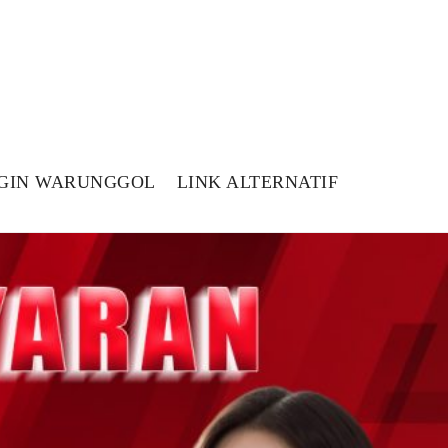
GIN WARUNGGOL
LINK ALTERNATIF