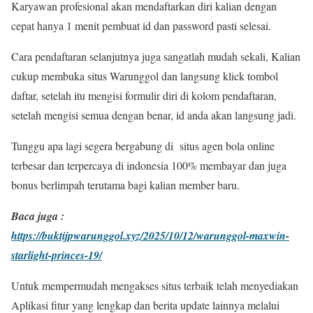
Karyawan profesional akan mendaftarkan diri kalian dengan
cepat hanya 1 menit pembuat id dan password pasti selesai.
Cara pendaftaran selanjutnya juga sangatlah mudah sekali, Kalian
cukup membuka situs Warunggol dan langsung klick tombol
daftar, setelah itu mengisi formulir diri di kolom pendaftaran,
setelah mengisi semua dengan benar, id anda akan langsung jadi.
Tunggu apa lagi segera bergabung di situs agen bola online
terbesar dan terpercaya di indonesia 100% membayar dan juga
bonus berlimpah terutama bagi kalian member baru.
Baca juga :
https://buktijpwarunggol.xyz/2025/10/12/warunggol-maxwin-
starlight-princes-19/
Untuk mempermudah mengakses situs terbaik telah menyediakan
Aplikasi fitur yang lengkap dan berita update lainnya melalui