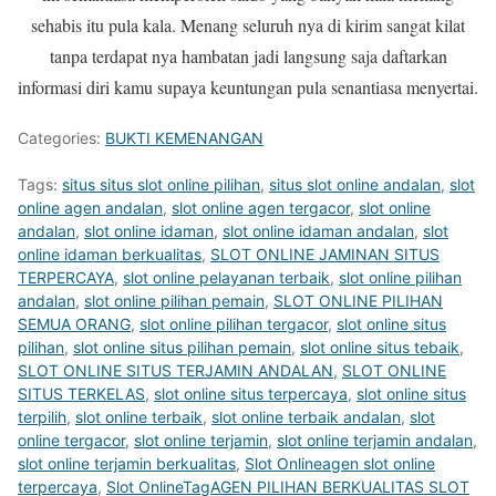
sehabis itu pula kala. Menang seluruh nya di kirim sangat kilat
tanpa terdapat nya hambatan jadi langsung saja daftarkan
informasi diri kamu supaya keuntungan pula senantiasa menyertai.
Categories:
BUKTI KEMENANGAN
Tags:
situs situs slot online pilihan
,
situs slot online andalan
,
slot
online agen andalan
,
slot online agen tergacor
,
slot online
andalan
,
slot online idaman
,
slot online idaman andalan
,
slot
online idaman berkualitas
,
SLOT ONLINE JAMINAN SITUS
TERPERCAYA
,
slot online pelayanan terbaik
,
slot online pilihan
andalan
,
slot online pilihan pemain
,
SLOT ONLINE PILIHAN
SEMUA ORANG
,
slot online pilihan tergacor
,
slot online situs
pilihan
,
slot online situs pilihan pemain
,
slot online situs tebaik
,
SLOT ONLINE SITUS TERJAMIN ANDALAN
,
SLOT ONLINE
SITUS TERKELAS
,
slot online situs terpercaya
,
slot online situs
terpilih
,
slot online terbaik
,
slot online terbaik andalan
,
slot
online tergacor
,
slot online terjamin
,
slot online terjamin andalan
,
slot online terjamin berkualitas
,
Slot Onlineagen slot online
terpercaya
,
Slot OnlineTagAGEN PILIHAN BERKUALITAS SLOT