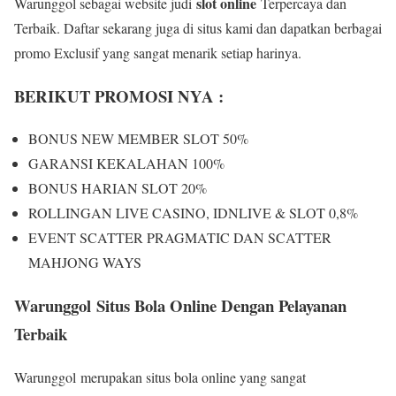
slot online
Warunggol sebagai website judi
Terpercaya dan
Terbaik. Daftar sekarang juga di situs kami dan dapatkan berbagai
promo Exclusif yang sangat menarik setiap harinya.
BERIKUT PROMOSI NYA :
BONUS NEW MEMBER SLOT 50%
GARANSI KEKALAHAN 100%
BONUS HARIAN SLOT 20%
ROLLINGAN LIVE CASINO, IDNLIVE & SLOT 0,8%
EVENT SCATTER PRAGMATIC DAN SCATTER
MAHJONG WAYS
Warunggol Situs Bola Online Dengan Pelayanan
Terbaik
Warunggol merupakan situs bola online yang sangat