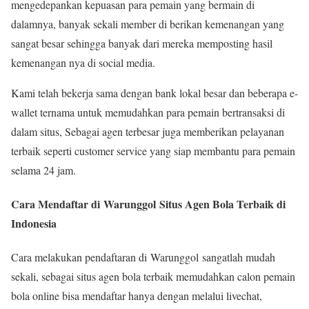
mengedepankan kepuasan para pemain yang bermain di
dalamnya, banyak sekali member di berikan kemenangan yang
sangat besar sehingga banyak dari mereka memposting hasil
kemenangan nya di social media.
Kami telah bekerja sama dengan bank lokal besar dan beberapa e-
wallet ternama untuk memudahkan para pemain bertransaksi di
dalam situs, Sebagai agen terbesar juga memberikan pelayanan
terbaik seperti customer service yang siap membantu para pemain
selama 24 jam.
Cara Mendaftar di Warunggol Situs Agen Bola Terbaik di
Indonesia
Cara melakukan pendaftaran di Warunggol sangatlah mudah
sekali, sebagai situs agen bola terbaik memudahkan calon pemain
bola online bisa mendaftar hanya dengan melalui livechat,