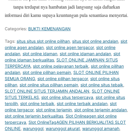
tanpa terdapat nya hambatan jadi langsung saja daftarkan
informasi diri kamu supaya keuntungan pula senantiasa menyertai.
Categories:
BUKTI KEMENANGAN
Tags:
situs situs slot online pilihan
,
situs slot online andalan
,
slot
online agen andalan
,
slot online agen tergacor
,
slot online
andalan
,
slot online idaman
,
slot online idaman andalan
,
slot
online idaman berkualitas
,
SLOT ONLINE JAMINAN SITUS
TERPERCAYA
,
slot online pelayanan terbaik
,
slot online pilihan
andalan
,
slot online pilihan pemain
,
SLOT ONLINE PILIHAN
SEMUA ORANG
,
slot online pilihan tergacor
,
slot online situs
pilihan
,
slot online situs pilihan pemain
,
slot online situs tebaik
,
SLOT ONLINE SITUS TERJAMIN ANDALAN
,
SLOT ONLINE
SITUS TERKELAS
,
slot online situs terpercaya
,
slot online situs
terpilih
,
slot online terbaik
,
slot online terbaik andalan
,
slot
online tergacor
,
slot online terjamin
,
slot online terjamin andalan
,
slot online terjamin berkualitas
,
Slot Onlineagen slot online
terpercaya
,
Slot OnlineTagAGEN PILIHAN BERKUALITAS SLOT
ONLINE
,
warunggol
,
warunggol akurat
,
warunggol amanah
,