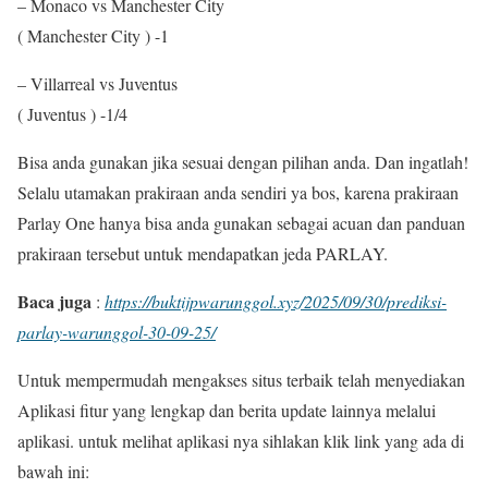
– Monaco vs Manchester City
( Manchester City ) -1
– Villarreal vs Juventus
( Juventus ) -1/4
Bisa anda gunakan jika sesuai dengan pilihan anda. Dan ingatlah!
Selalu utamakan prakiraan anda sendiri ya bos, karena prakiraan
Parlay One hanya bisa anda gunakan sebagai acuan dan panduan
prakiraan tersebut untuk mendapatkan jeda PARLAY.
Baca juga
:
https://buktijpwarunggol.xyz/2025/09/30/prediksi-
parlay-warunggol-30-09-25/
Untuk mempermudah mengakses situs terbaik telah menyediakan
Aplikasi fitur yang lengkap dan berita update lainnya melalui
aplikasi. untuk melihat aplikasi nya sihlakan klik link yang ada di
bawah ini: