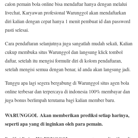
calon pemain bola online bisa mendaftar hanya dengan melalui
livechat, Karyawan profesional Warunggol akan mendaftarkan
diri kalian dengan cepat hanya 1 menit pembuat id dan password
pasti selesai.
Cara pendaftaran selanjutnya juga sangatlah mudah sekali, Kalian
cukup membuka situs Warunggol dan langsung klick tombol
daftar, setelah itu mengisi formulir diri di kolom pendaftaran,
setelah mengisi semua dengan benar, id anda akan langsung jadi.
Tunggu apa lagi segera bergabung di Warunggol situs agen bola
online terbesar dan terpercaya di indonesia 100% membayar dan
juga bonus berlimpah terutama bagi kalian member baru.
WARUNGGOL Akan memberikan prediksi setiap harinya,
seperti apa yang di inginkan oleh para pemain.