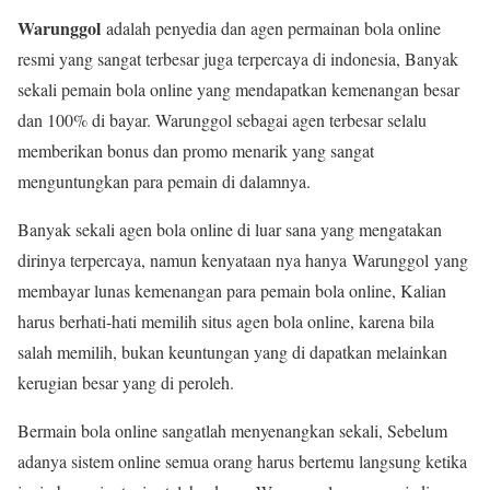
Warunggol
adalah penyedia dan agen permainan bola online
resmi yang sangat terbesar juga terpercaya di indonesia, Banyak
sekali pemain bola online yang mendapatkan kemenangan besar
dan 100% di bayar. Warunggol sebagai agen terbesar selalu
memberikan bonus dan promo menarik yang sangat
menguntungkan para pemain di dalamnya.
Banyak sekali agen bola online di luar sana yang mengatakan
dirinya terpercaya, namun kenyataan nya hanya Warunggol yang
membayar lunas kemenangan para pemain bola online, Kalian
harus berhati-hati memilih situs agen bola online, karena bila
salah memilih, bukan keuntungan yang di dapatkan melainkan
kerugian besar yang di peroleh.
Bermain bola online sangatlah menyenangkan sekali, Sebelum
adanya sistem online semua orang harus bertemu langsung ketika