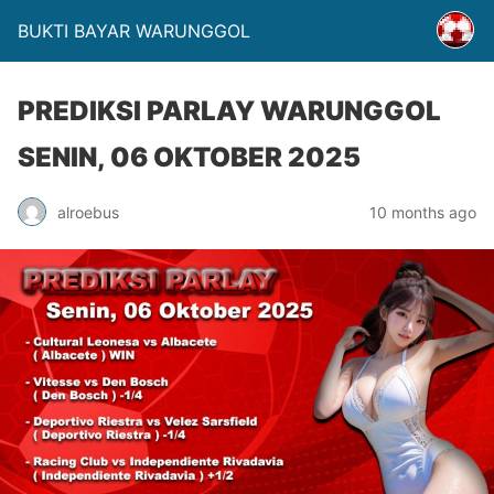
BUKTI BAYAR WARUNGGOL
PREDIKSI PARLAY WARUNGGOL
SENIN, 06 OKTOBER 2025
alroebus
10 months ago