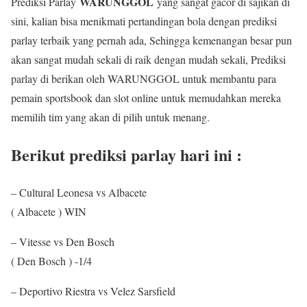
WARUNGGOL
Prediksi Parlay
yang sangat gacor di sajikan di
sini, kalian bisa menikmati pertandingan bola dengan prediksi
parlay terbaik yang pernah ada, Sehingga kemenangan besar pun
akan sangat mudah sekali di raik dengan mudah sekali, Prediksi
parlay di berikan oleh WARUNGGOL untuk membantu para
pemain sportsbook dan slot online untuk memudahkan mereka
memilih tim yang akan di pilih untuk menang.
Berikut prediksi parlay hari ini :
– Cultural Leonesa vs Albacete
( Albacete ) WIN
– Vitesse vs Den Bosch
( Den Bosch ) -1/4
– Deportivo Riestra vs Velez Sarsfield