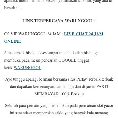
aplikasi. untuk melihat aplikasi nya sihlakan klik link yang ada di
bawah ini:
LINK TERPERCAYA WARUNGGOL :
LIVE CHAT 24 JAM
CS VIP WARUNGGOL 24 JAM :
ONLINE
Situs terbaik bisa di akses sangat mudah, kalian bisa juga
membuka pada mesin pencarian GOOGLE tinggal
ketik
WARUNGGOL
Ayo tunggu apalagi bermain bersama situs Parlay Terbaik terbaik
dan dapatkan kemenangan, tanpa ragu dan di jamin PASTI
MEMBAYAR 100% Boskuu
Seluruh para pemain yang memainkan pada permainan slot gacor
ini senantiasa memperoleh saldo yang banyak kala menang