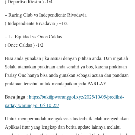
( Deportivo Riestra ) -1/4
– Racing Club vs Independiente Rivadavia
( Independiente Rivadavia ) +1/2
– La Equidad vs Once Caldas
( Once Caldas ) -1/2
Bisa anda gunakan jika sesuai dengan pilihan anda. Dan ingatlah!
Selalu utamakan prakiraan anda sendiri ya bos, karena prakiraan
Parlay One hanya bisa anda gunakan sebagai acuan dan panduan
prakiraan tersebut untuk mendapatkan jeda PARLAY.
Baca juga
:
https://buktijpwarunggol.xyz/2025/10/05/prediksi-
parlay-warunggol-05-10-25/
Untuk mempermudah mengakses situs terbaik telah menyediakan
Aplikasi fitur yang lengkap dan berita update lainnya melalui