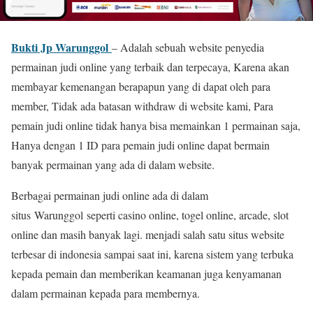
Bukti Jp Warunggol
– Adalah sebuah website penyedia
permainan judi online yang terbaik dan terpecaya, Karena akan
membayar kemenangan berapapun yang di dapat oleh para
member, Tidak ada batasan withdraw di website kami, Para
pemain judi online tidak hanya bisa memainkan 1 permainan saja,
Hanya dengan 1 ID para pemain judi online dapat bermain
banyak permainan yang ada di dalam website.
Berbagai permainan judi online ada di dalam
situs Warunggol seperti casino online, togel online, arcade, slot
online dan masih banyak lagi. menjadi salah satu situs website
terbesar di indonesia sampai saat ini, karena sistem yang terbuka
kepada pemain dan memberikan keamanan juga kenyamanan
dalam permainan kepada para membernya.