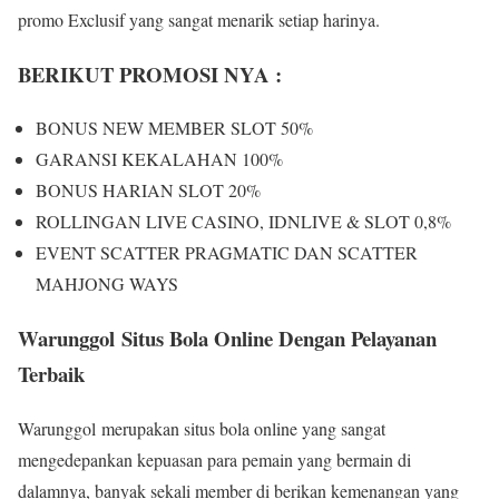
promo Exclusif yang sangat menarik setiap harinya.
BERIKUT PROMOSI NYA :
BONUS NEW MEMBER SLOT 50%
GARANSI KEKALAHAN 100%
BONUS HARIAN SLOT 20%
ROLLINGAN LIVE CASINO, IDNLIVE & SLOT 0,8%
EVENT SCATTER PRAGMATIC DAN SCATTER
MAHJONG WAYS
Warunggol Situs Bola Online Dengan Pelayanan
Terbaik
Warunggol merupakan situs bola online yang sangat
mengedepankan kepuasan para pemain yang bermain di
dalamnya, banyak sekali member di berikan kemenangan yang