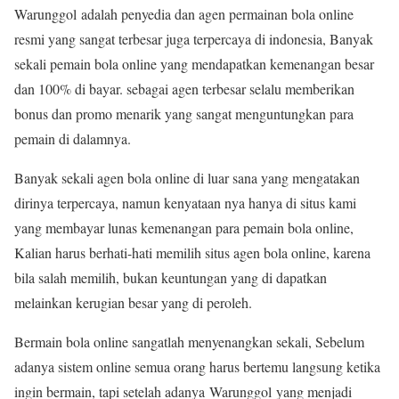
Warunggol adalah penyedia dan agen permainan bola online
resmi yang sangat terbesar juga terpercaya di indonesia, Banyak
sekali pemain bola online yang mendapatkan kemenangan besar
dan 100% di bayar. sebagai agen terbesar selalu memberikan
bonus dan promo menarik yang sangat menguntungkan para
pemain di dalamnya.
Banyak sekali agen bola online di luar sana yang mengatakan
dirinya terpercaya, namun kenyataan nya hanya di situs kami
yang membayar lunas kemenangan para pemain bola online,
Kalian harus berhati-hati memilih situs agen bola online, karena
bila salah memilih, bukan keuntungan yang di dapatkan
melainkan kerugian besar yang di peroleh.
Bermain bola online sangatlah menyenangkan sekali, Sebelum
adanya sistem online semua orang harus bertemu langsung ketika
ingin bermain, tapi setelah adanya Warunggol yang menjadi