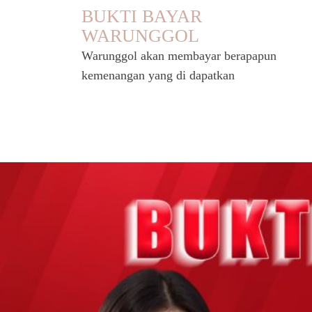
Skip
BUKTI BAYAR
to
WARUNGGOL
content
Warunggol akan membayar berapapun
kemenangan yang di dapatkan