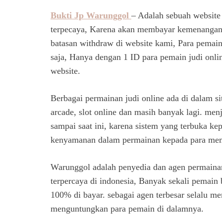
Bukti Jp Warunggol
– Adalah sebuah website 
terpecaya, Karena akan membayar kemenangan 
batasan withdraw di website kami, Para pemain
saja, Hanya dengan 1 ID para pemain judi onl
website.
Berbagai permainan judi online ada di dalam sit
arcade, slot online dan masih banyak lagi. menja
sampai saat ini, karena sistem yang terbuka 
kenyamanan dalam permainan kepada para me
Warunggol adalah penyedia dan agen permainan 
terpercaya di indonesia, Banyak sekali pemai
100% di bayar. sebagai agen terbesar selalu 
menguntungkan para pemain di dalamnya.