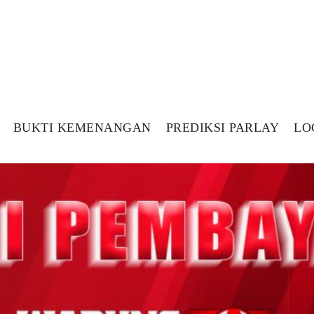
BUKTI KEMENANGAN
PREDIKSI PARLAY
LO