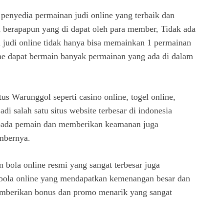
penyedia permainan judi online yang terbaik dan
berapapun yang di dapat oleh para member, Tidak ada
 judi online tidak hanya bisa memainkan 1 permainan
ine dapat bermain banyak permainan yang ada di dalam
us Warunggol seperti casino online, togel online,
di salah satu situs website terbesar di indonesia
kepada pemain dan memberikan keamanan juga
mbernya.
bola online resmi yang sangat terbesar juga
n bola online yang mendapatkan kemenangan besar dan
memberikan bonus dan promo menarik yang sangat