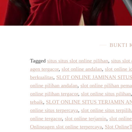
BUKTI
Tagged
situs situs slot online pilihan
,
situs slot
agen tergacor
,
slot online andalan
,
slot online 
berkualitas
,
SLOT ONLINE JAMINAN SITU
online pilihan andalan
,
slot online pilihan pema
online pilihan tergacor
,
slot online situs pilihan
tebaik
,
SLOT ONLINE SITUS TERJAMIN 
online situs terpercaya
,
slot online situs terpilih
online tergacor
,
slot online terjamin
,
slot onlin
Onlineagen slot online terpercaya
,
Slot Onli